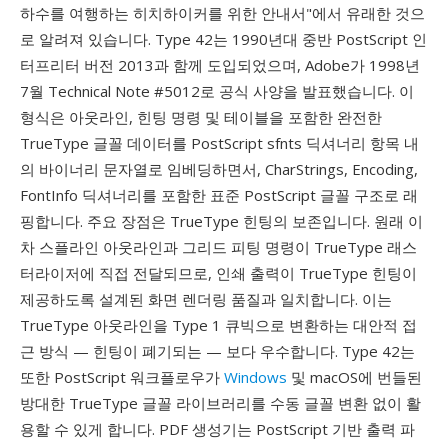
하수를 여행하는 히치하이커를 위한 안내서"에서 유래한 것으
로 알려져 있습니다. Type 42는 1990년대 중반 PostScript 인
터프리터 버전 2013과 함께 도입되었으며, Adobe가 1998년
7월 Technical Note #5012로 공식 사양을 발표했습니다. 이
형식은 아웃라인, 힌팅 명령 및 테이블을 포함한 완전한
TrueType 글꼴 데이터를 PostScript sfnts 딕셔너리 항목 내
의 바이너리 문자열로 임베딩하면서, CharStrings, Encoding,
FontInfo 딕셔너리를 포함한 표준 PostScript 글꼴 구조로 래
핑합니다. 주요 장점은 TrueType 힌팅의 보존입니다. 원래 이
차 스플라인 아웃라인과 그리드 피팅 명령이 TrueType 래스
터라이저에 직접 전달되므로, 인쇄 출력이 TrueType 힌팅이
제공하도록 설계된 화면 렌더링 품질과 일치합니다. 이는
TrueType 아웃라인을 Type 1 큐빅으로 변환하는 대안적 접
근 방식 — 힌팅이 폐기되는 — 보다 우수합니다. Type 42는
또한 PostScript 워크플로우가
Windows
및 macOS에 번들된
방대한 TrueType 글꼴 라이브러리를 수동 글꼴 변환 없이 활
용할 수 있게 합니다. PDF 생성기는 PostScript 기반 출력 파