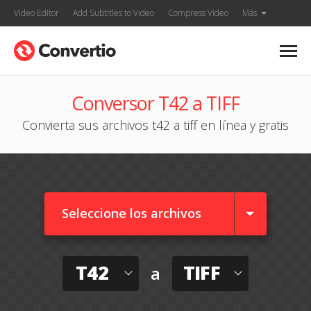
Video Editor
Add Subtitles to Video
Compress Video
Más
Conversor T42 a TIFF
Convierta sus archivos t42 a tiff en línea y gratis
Seleccione los archivos
T42
TIFF
a