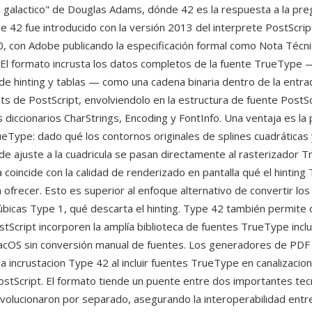
 galactico" de Douglas Adams, dónde 42 es la respuesta a la pre
ype 42 fue introducido con la versión 2013 del interprete PostScri
0, con Adobe publicando la especificación formal como Nota Técn
. El formato incrusta los datos completos de la fuente TrueType 
 de hinting y tablas — como una cadena binaria dentro de la entr
nts de PostScript, envolviendolo en la estructura de fuente PostS
s diccionarios CharStrings, Encoding y FontInfo. Una ventaja es la
ueType: dado qué los contornos originales de splines cuadráticas 
de ajuste a la cuadricula se pasan directamente al rasterizador T
 coincide con la calidad de renderizado en pantalla qué el hintin
 ofrecer. Esto es superior al enfoque alternativo de convertir lo
bicas Type 1, qué descarta el hinting. Type 42 también permite q
stScript incorporen la amplía biblioteca de fuentes TrueType incl
cOS sin conversión manual de fuentes. Los generadores de PDF u
 incrustacion Type 42 al incluir fuentes TrueType en canalizacion
stScript. El formato tiende un puente entre dos importantes tec
volucionaron por separado, asegurando la interoperabilidad entre