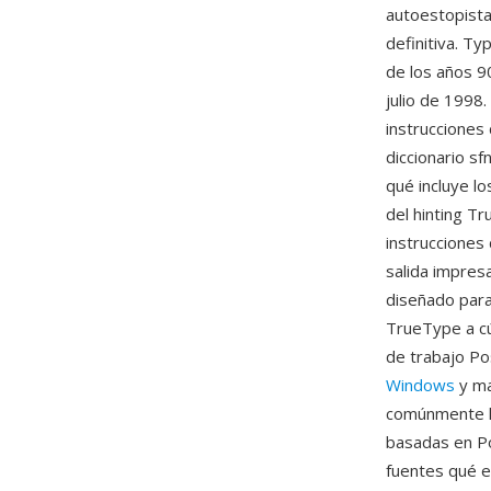
autoestopista
definitiva. T
de los años 9
julio de 1998
instrucciones
diccionario sf
qué incluye lo
del hinting Tr
instrucciones 
salida impresa
diseñado para
TrueType a cú
de trabajo Po
Windows
y ma
comúnmente la
basadas en Po
fuentes qué e