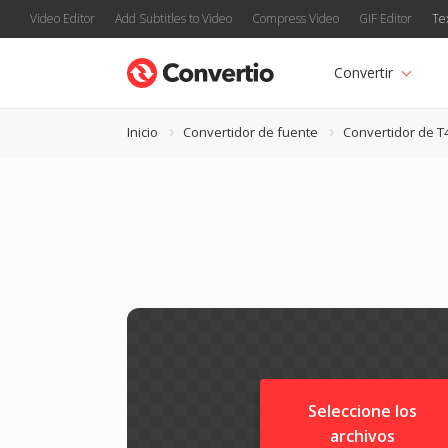
Video Editor
Add Subtitles to Video
Compress Video
GIF Editor
Te
Convertir
Inicio
Convertidor de fuente
Convertidor de T
Seleccione los
archivos