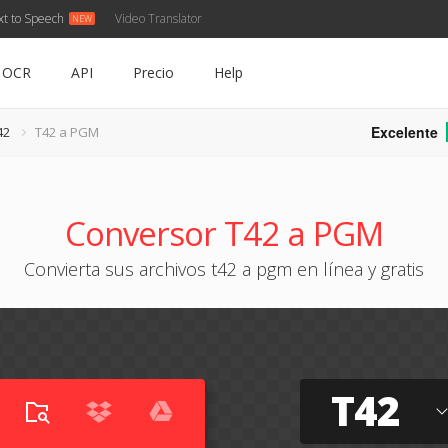
xt to Speech
Video Translator
OCR
API
Precio
Help
Excelente
42
T42 a PGM
Conversor T42 a PGM
Convierta sus archivos t42 a pgm en línea y gratis
T42