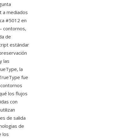
gunta
pt a mediados
ica #5012 en
— contornos,
ada de
cript estándar
 preservación
y las
rueType, la
g TrueType fue
s contornos
ué los flujos
uidas con
tilizan
es de salida
nologias de
 los