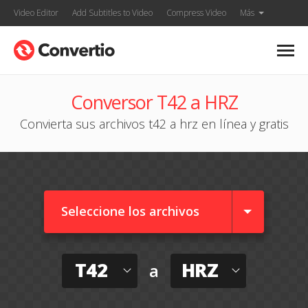
Video Editor
Add Subtitles to Video
Compress Video
Más
Conversor T42 a HRZ
Convierta sus archivos t42 a hrz en línea y gratis
Seleccione los archivos
T42
HRZ
a