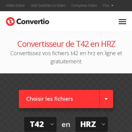
Video Editor
Add Subtitles to Video
Compress Video
Plus
Convertisseur de T42 en HRZ
Convertissez vos fichiers t42 en hrz en ligne et
gratuitement
Choisir les fichiers
T42
HRZ
en