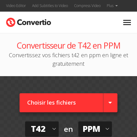
Video Editor
Add Subtitles to Video
Compress Video
Plus
Convertisseur de T42 en PPM
Convertissez vos fichiers t42 en ppm en ligne et
gratuitement
Choisir les fichiers
T42
PPM
en