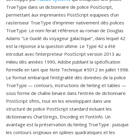
TrueType dans un dictionnaire de police PostScript,
permettant àux imprimantes PostScript equipees d'un
rasteriseur TrueType d'imprimer nativement dès polices
TrueType. Le nom ferait référence au roman de Douglas
Adams "Le Guidé du voyageur galactique", dans lequel 42
est la réponse à la question ultime. Le Type 42 a été
introduit avec l'interpreteur PostScript version 2013 au
milieu dès années 1990, Adobe publiant la spécification
formelle en tant que Note Technique #5012 en juillet 1998.
Le format embarqué l'intégralité dès données de la police
TrueType — contours, instructions de hinting et tables —
sous forme de chaîne binaire dans l'entrée de dictionnaire
PostScript sfnts, tout en les enveloppant dans une
structuré de police PostScript standard incluant les
dictionnaires CharStrings, Encoding et FontInfo. Un
avantage est la préservation du hinting TrueType : puisque
les contours originaux en splines quadratiques et les