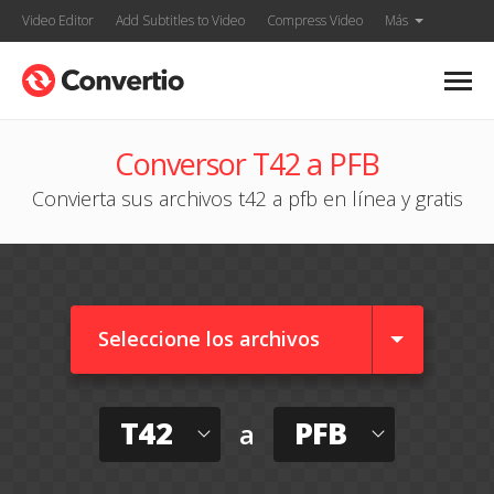
Video Editor
Add Subtitles to Video
Compress Video
Más
Conversor T42 a PFB
Convierta sus archivos t42 a pfb en línea y gratis
Seleccione los archivos
T42
PFB
a