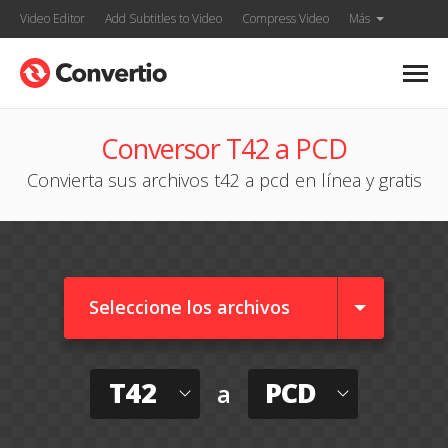
Video Editor
Add Subtitles to Video
Compress Video
Más
Conversor T42 a PCD
Convierta sus archivos t42 a pcd en línea y gratis
Seleccione los archivos
T42
PCD
a