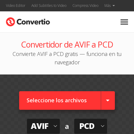
Video Editor
Add Subtitles to Video
Compress Video
Más
Convertidor de AVIF a PCD
Convierte AVIF a PCD gratis — funciona en tu
navegador
Seleccione los archivos
AVIF
PCD
a