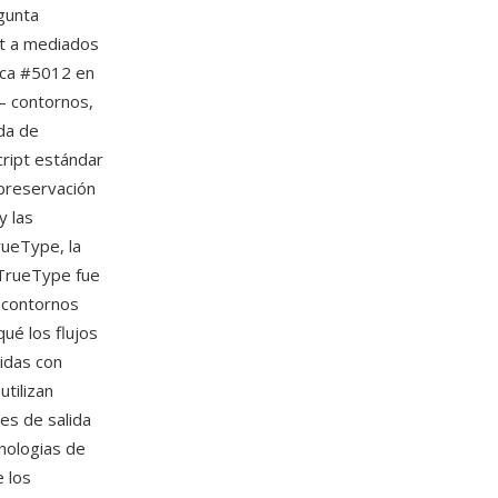
gunta
pt a mediados
ica #5012 en
— contornos,
ada de
cript estándar
 preservación
y las
rueType, la
g TrueType fue
s contornos
ué los flujos
uidas con
tilizan
es de salida
nologias de
 los