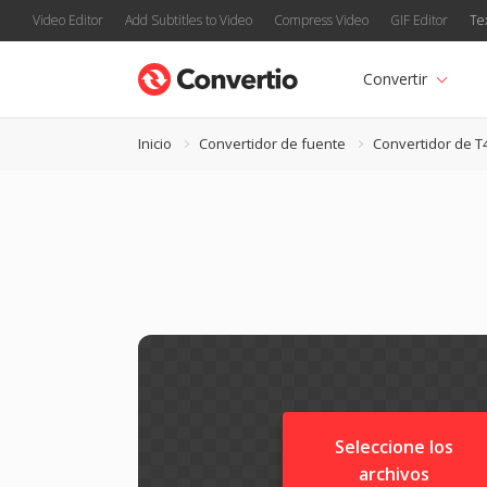
Video Editor
Add Subtitles to Video
Compress Video
GIF Editor
Te
Convertir
Inicio
Convertidor de fuente
Convertidor de T
Seleccione los
archivos