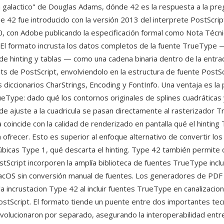
 galactico" de Douglas Adams, dónde 42 es la respuesta a la pre
ype 42 fue introducido con la versión 2013 del interprete PostScri
0, con Adobe publicando la especificación formal como Nota Técn
. El formato incrusta los datos completos de la fuente TrueType 
 de hinting y tablas — como una cadena binaria dentro de la entr
nts de PostScript, envolviendolo en la estructura de fuente PostS
s diccionarios CharStrings, Encoding y FontInfo. Una ventaja es la
ueType: dado qué los contornos originales de splines cuadráticas 
de ajuste a la cuadricula se pasan directamente al rasterizador T
 coincide con la calidad de renderizado en pantalla qué el hintin
 ofrecer. Esto es superior al enfoque alternativo de convertir lo
bicas Type 1, qué descarta el hinting. Type 42 también permite q
stScript incorporen la amplía biblioteca de fuentes TrueType incl
cOS sin conversión manual de fuentes. Los generadores de PDF u
 incrustacion Type 42 al incluir fuentes TrueType en canalizacion
stScript. El formato tiende un puente entre dos importantes tec
volucionaron por separado, asegurando la interoperabilidad entre