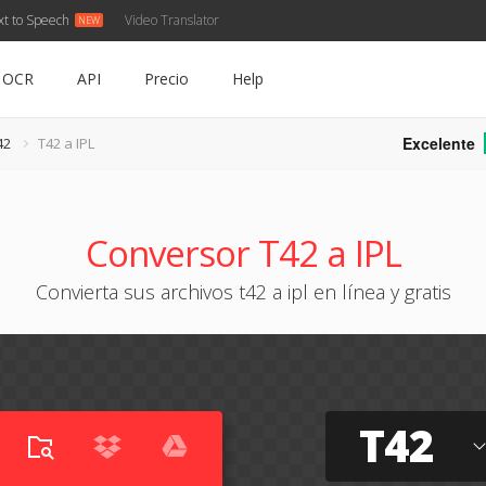
xt to Speech
Video Translator
OCR
API
Precio
Help
Excelente
42
T42 a IPL
Conversor T42 a IPL
Convierta sus archivos t42 a ipl en línea y gratis
T42