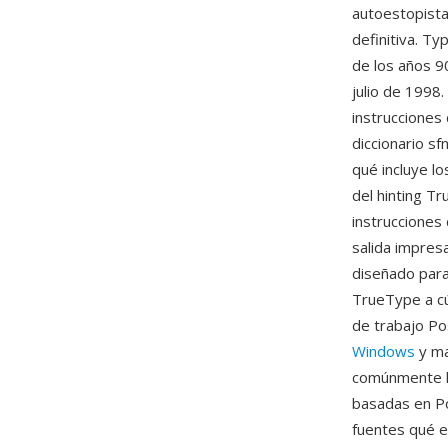
autoestopista
definitiva. T
de los años 9
julio de 1998
instrucciones
diccionario sf
qué incluye lo
del hinting Tr
instrucciones 
salida impresa
diseñado para
TrueType a cú
de trabajo Po
Windows
y ma
comúnmente la
basadas en Po
fuentes qué e