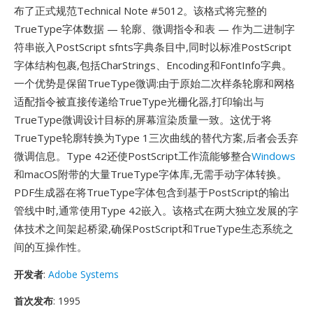
布了正式规范Technical Note #5012。该格式将完整的
TrueType字体数据 — 轮廓、微调指令和表 — 作为二进制字
符串嵌入PostScript sfnts字典条目中,同时以标准PostScript
字体结构包裹,包括CharStrings、Encoding和FontInfo字典。
一个优势是保留TrueType微调:由于原始二次样条轮廓和网格
适配指令被直接传递给TrueType光栅化器,打印输出与
TrueType微调设计目标的屏幕渲染质量一致。这优于将
TrueType轮廓转换为Type 1三次曲线的替代方案,后者会丢弃
微调信息。Type 42还使PostScript工作流能够整合
Windows
和macOS附带的大量TrueType字体库,无需手动字体转换。
PDF生成器在将TrueType字体包含到基于PostScript的输出
管线中时,通常使用Type 42嵌入。该格式在两大独立发展的字
体技术之间架起桥梁,确保PostScript和TrueType生态系统之
间的互操作性。
开发者
:
Adobe Systems
首次发布
: 1995