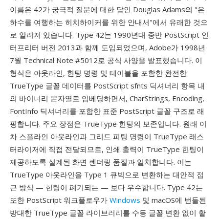
이름은 42가 궁극적 질문에 대한 답인 Douglas Adams의 "은
하수를 여행하는 히치하이커를 위한 안내서"에서 유래한 것으
로 알려져 있습니다. Type 42는 1990년대 중반 PostScript 인
터프리터 버전 2013과 함께 도입되었으며, Adobe가 1998년
7월 Technical Note #5012로 공식 사양을 발표했습니다. 이
형식은 아웃라인, 힌팅 명령 및 테이블을 포함한 완전한
TrueType 글꼴 데이터를 PostScript sfnts 딕셔너리 항목 내
의 바이너리 문자열로 임베딩하면서, CharStrings, Encoding,
FontInfo 딕셔너리를 포함한 표준 PostScript 글꼴 구조로 래
핑합니다. 주요 장점은 TrueType 힌팅의 보존입니다. 원래 이
차 스플라인 아웃라인과 그리드 피팅 명령이 TrueType 래스
터라이저에 직접 전달되므로, 인쇄 출력이 TrueType 힌팅이
제공하도록 설계된 화면 렌더링 품질과 일치합니다. 이는
TrueType 아웃라인을 Type 1 큐빅으로 변환하는 대안적 접
근 방식 — 힌팅이 폐기되는 — 보다 우수합니다. Type 42는
또한 PostScript 워크플로우가
Windows
및 macOS에 번들된
방대한 TrueType 글꼴 라이브러리를 수동 글꼴 변환 없이 활