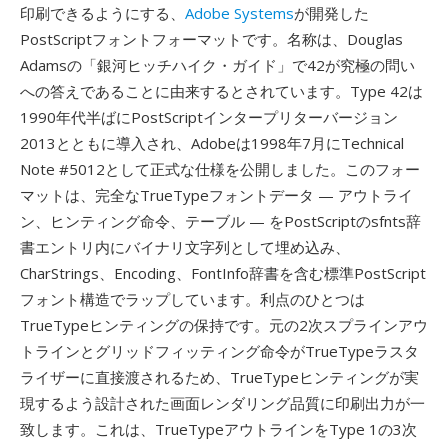
印刷できるようにする、
Adobe Systems
が開発した
PostScriptフォントフォーマットです。名称は、Douglas
Adamsの「銀河ヒッチハイク・ガイド」で42が究極の問い
への答えであることに由来するとされています。Type 42は
1990年代半ばにPostScriptインタープリターバージョン
2013とともに導入され、Adobeは1998年7月にTechnical
Note #5012として正式な仕様を公開しました。このフォー
マットは、完全なTrueTypeフォントデータ — アウトライ
ン、ヒンティング命令、テーブル — をPostScriptのsfnts辞
書エントリ内にバイナリ文字列として埋め込み、
CharStrings、Encoding、FontInfo辞書を含む標準PostScript
フォント構造でラップしています。利点のひとつは
TrueTypeヒンティングの保持です。元の2次スプラインアウ
トラインとグリッドフィッティング命令がTrueTypeラスタ
ライザーに直接渡されるため、TrueTypeヒンティングが実
現するよう設計された画面レンダリング品質に印刷出力が一
致します。これは、TrueTypeアウトラインをType 1の3次