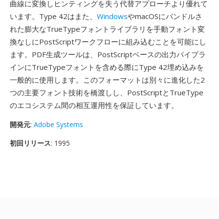
曲線に変換しヒンティングを失う代替アプローチより優れて
います。Type 42はまた、
Windows
やmacOSにバンドルさ
れた膨大なTrueTypeフォントライブラリを手動フォント変
換なしにPostScriptワークフローに組み込むことを可能にし
ます。PDF生成ツールは、PostScriptベースの出力パイプラ
インにTrueTypeフォントを含める際にType 42埋め込みを
一般的に使用します。このフォーマットは別々に進化した2
つの主要フォント技術を橋渡しし、PostScriptとTrueType
のエコシステム間の相互運用性を保証しています。
開発元
:
Adobe Systems
初回リリース
: 1995