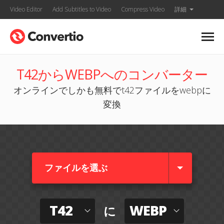
Video Editor
Add Subtitles to Video
Compress Video
詳細
T42からWEBPへのコンバーター
オンラインでしかも無料でt42ファイルをwebpに
変換
ファイルを選ぶ
T42
WEBP
に