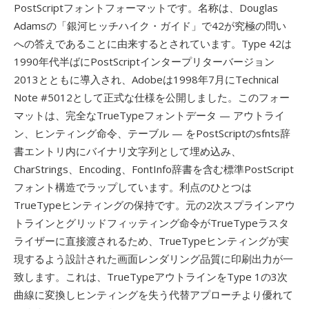
PostScriptフォントフォーマットです。名称は、Douglas
Adamsの「銀河ヒッチハイク・ガイド」で42が究極の問い
への答えであることに由来するとされています。Type 42は
1990年代半ばにPostScriptインタープリターバージョン
2013とともに導入され、Adobeは1998年7月にTechnical
Note #5012として正式な仕様を公開しました。このフォー
マットは、完全なTrueTypeフォントデータ — アウトライ
ン、ヒンティング命令、テーブル — をPostScriptのsfnts辞
書エントリ内にバイナリ文字列として埋め込み、
CharStrings、Encoding、FontInfo辞書を含む標準PostScript
フォント構造でラップしています。利点のひとつは
TrueTypeヒンティングの保持です。元の2次スプラインアウ
トラインとグリッドフィッティング命令がTrueTypeラスタ
ライザーに直接渡されるため、TrueTypeヒンティングが実
現するよう設計された画面レンダリング品質に印刷出力が一
致します。これは、TrueTypeアウトラインをType 1の3次
曲線に変換しヒンティングを失う代替アプローチより優れて