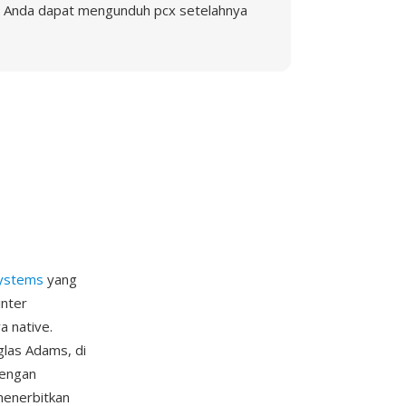
Anda dapat mengunduh pcx setelahnya
ystems
yang
inter
a native.
glas Adams, di
dengan
menerbitkan