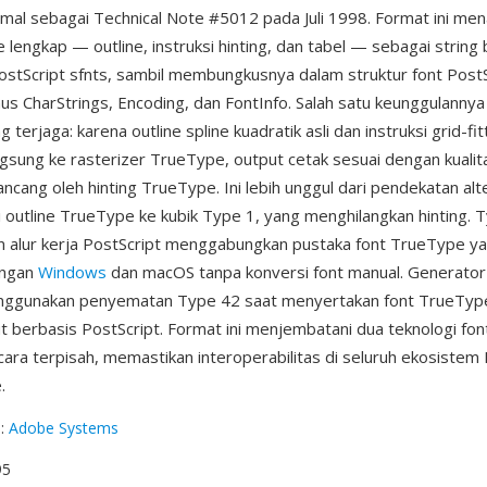
ormal sebagai Technical Note #5012 pada Juli 1998. Format ini m
 lengkap — outline, instruksi hinting, dan tabel — sebagai string
ostScript sfnts, sambil membungkusnya dalam struktur font PostS
s CharStrings, Encoding, dan FontInfo. Salah satu keunggulannya 
terjaga: karena outline spline kuadratik asli dan instruksi grid-fit
ngsung ke rasterizer TrueType, output cetak sesuai dengan kualit
ancang oleh hinting TrueType. Ini lebih unggul dari pendekatan alte
outline TrueType ke kubik Type 1, yang menghilangkan hinting. 
 alur kerja PostScript menggabungkan pustaka font TrueType ya
engan
Windows
dan macOS tanpa konversi font manual. Generato
gunakan penyematan Type 42 saat menyertakan font TrueTyp
ut berbasis PostScript. Format ini menjembatani dua teknologi fo
cara terpisah, memastikan interoperabilitas di seluruh ekosistem 
.
g
:
Adobe Systems
95