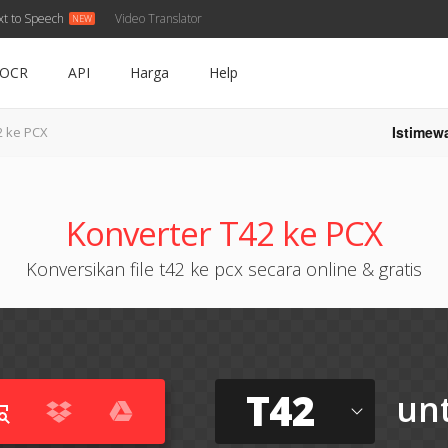
xt to Speech
Video Translator
OCR
API
Harga
Help
Istimew
2 ke PCX
Konverter T42 ke PCX
Konversikan file t42 ke pcx secara online & gratis
T42
un