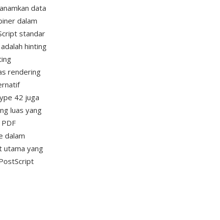
enanamkan data
 biner dalam
cript standar
adalah hinting
ting
as rendering
rnatif
Type 42 juga
ng luas yang
r PDF
e dalam
nt utama yang
PostScript