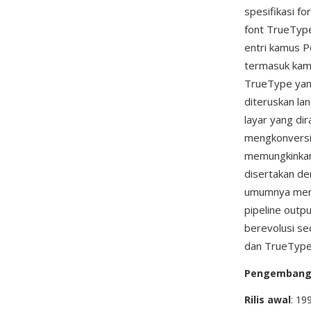
spesifikasi f
font TrueType
entri kamus P
termasuk kamu
TrueType yang 
diteruskan la
layar yang dir
mengkonversi 
memungkinkan
disertakan d
umumnya meng
pipeline outp
berevolusi se
dan TrueType
Pengemban
Rilis awal
: 19