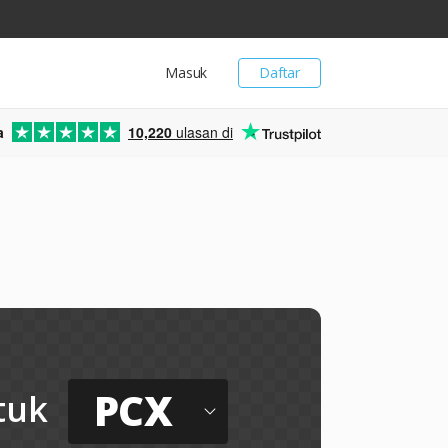
Masuk
Daftar
a
10,220
ulasan di
PCX
tuk