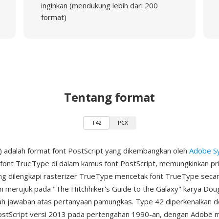
inginkan (mendukung lebih dari 200
format)
Tentang format
T42
PCX
 adalah format font PostScript yang dikembangkan oleh
Adobe S
ont TrueType di dalam kamus font PostScript, memungkinkan pr
ng dilengkapi rasterizer TrueType mencetak font TrueType secar
n merujuk pada "The Hitchhiker's Guide to the Galaxy" karya Dou
ah jawaban atas pertanyaan pamungkas. Type 42 diperkenalkan 
PostScript versi 2013 pada pertengahan 1990-an, dengan Adobe 