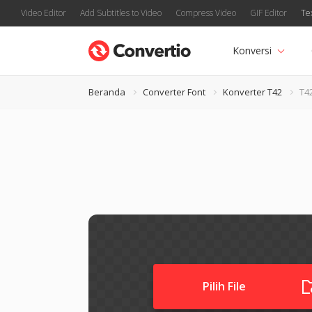
Video Editor
Add Subtitles to Video
Compress Video
GIF Editor
Te
Konversi
Beranda
Converter Font
Konverter T42
T4
Pilih File