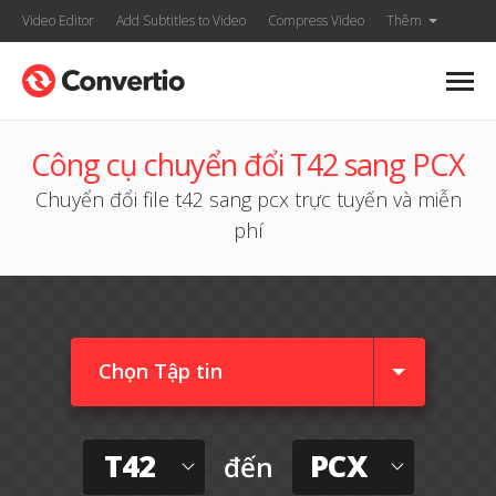
Video Editor
Add Subtitles to Video
Compress Video
Thêm
Công cụ chuyển đổi T42 sang PCX
Chuyển đổi file t42 sang pcx trực tuyến và miễn
phí
Chọn Tập tin
T42
PCX
đến