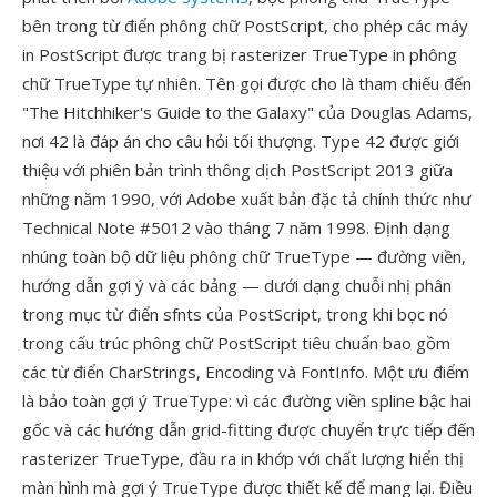
bên trong từ điển phông chữ PostScript, cho phép các máy
in PostScript được trang bị rasterizer TrueType in phông
chữ TrueType tự nhiên. Tên gọi được cho là tham chiếu đến
"The Hitchhiker's Guide to the Galaxy" của Douglas Adams,
nơi 42 là đáp án cho câu hỏi tối thượng. Type 42 được giới
thiệu với phiên bản trình thông dịch PostScript 2013 giữa
những năm 1990, với Adobe xuất bản đặc tả chính thức như
Technical Note #5012 vào tháng 7 năm 1998. Định dạng
nhúng toàn bộ dữ liệu phông chữ TrueType — đường viền,
hướng dẫn gợi ý và các bảng — dưới dạng chuỗi nhị phân
trong mục từ điển sfnts của PostScript, trong khi bọc nó
trong cấu trúc phông chữ PostScript tiêu chuẩn bao gồm
các từ điển CharStrings, Encoding và FontInfo. Một ưu điểm
là bảo toàn gợi ý TrueType: vì các đường viền spline bậc hai
gốc và các hướng dẫn grid-fitting được chuyển trực tiếp đến
rasterizer TrueType, đầu ra in khớp với chất lượng hiển thị
màn hình mà gợi ý TrueType được thiết kế để mang lại. Điều