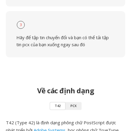
3
Hãy để tập tin chuyển đổi và bạn có thể tải tập
tin pcx của bạn xuống ngay sau đó
Về các định dạng
T42
PCX
T42 (Type 42) là định dạng phông chữ PostScript được
phát triển bởi
Adobe Systems
, bọc phông chữ TrueType