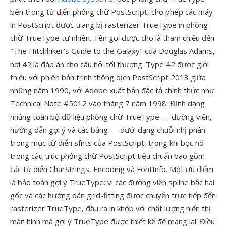
bên trong từ điển phông chữ PostScript, cho phép các máy
in PostScript được trang bị rasterizer TrueType in phông
chữ TrueType tự nhiên. Tên gọi được cho là tham chiếu đến
"The Hitchhiker's Guide to the Galaxy" của Douglas Adams,
nơi 42 là đáp án cho câu hỏi tối thượng. Type 42 được giới
thiệu với phiên bản trình thông dịch PostScript 2013 giữa
những năm 1990, với Adobe xuất bản đặc tả chính thức như
Technical Note #5012 vào tháng 7 năm 1998. Định dạng
nhúng toàn bộ dữ liệu phông chữ TrueType — đường viền,
hướng dẫn gợi ý và các bảng — dưới dạng chuỗi nhị phân
trong mục từ điển sfnts của PostScript, trong khi bọc nó
trong cấu trúc phông chữ PostScript tiêu chuẩn bao gồm
các từ điển CharStrings, Encoding và FontInfo. Một ưu điểm
là bảo toàn gợi ý TrueType: vì các đường viền spline bậc hai
gốc và các hướng dẫn grid-fitting được chuyển trực tiếp đến
rasterizer TrueType, đầu ra in khớp với chất lượng hiển thị
màn hình mà gợi ý TrueType được thiết kế để mang lại. Điều