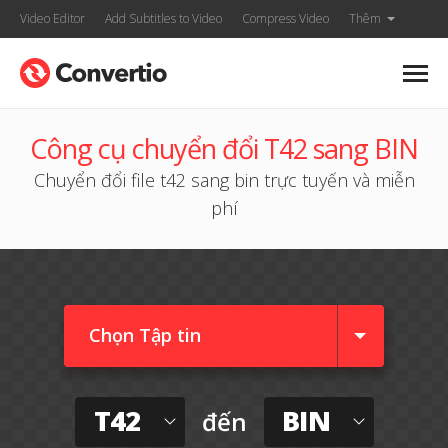
Video Editor
Add Subtitles to Video
Compress Video
Thêm
Công cụ chuyển đổi T42 sang BIN
Chuyển đổi file t42 sang bin trực tuyến và miễn
phí
Chọn Tập tin
T42
BIN
đến