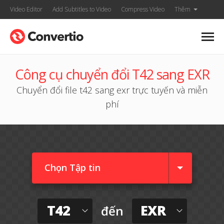
Video Editor
Add Subtitles to Video
Compress Video
Thêm
Công cụ chuyển đổi T42 sang EXR
Chuyển đổi file t42 sang exr trực tuyến và miễn
phí
Chọn Tập tin
T42
EXR
đến