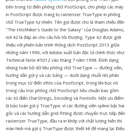
bên trong từ điển phông chữ PostScript, cho phép các máy
in PostScript được trang bị rasterizer TrueType in phông
chữ TrueType tự nhiên. Tên gọi được cho là tham chiếu đến
"The Hitchhiker's Guide to the Galaxy" của Douglas Adams,
nơi 42 là đáp án cho câu hỏi tối thượng. Type 42 được giới
thiệu với phiên bản trình thông dịch PostScript 2013 giữa
những năm 1990, với Adobe xuất bản đặc tả chính thức như
Technical Note #5012 vào tháng 7 năm 1998. Định dạng
nhúng toàn bộ dữ liệu phông chữ TrueType — đường viền,
hướng dẫn gợi ý và các bảng — dưới dạng chuỗi nhị phân
trong mục từ điển sfnts của PostScript, trong khi bọc nó
trong cấu trúc phông chữ PostScript tiêu chuẩn bao gồm
các từ điển CharStrings, Encoding và FontInfo. Một ưu điểm
là bảo toàn gợi ý TrueType: vì các đường viền spline bậc hai
gốc và các hướng dẫn grid-fitting được chuyển trực tiếp đến
rasterizer TrueType, đầu ra in khớp với chất lượng hiển thị
màn hình mà gợi ý TrueType được thiết kế để mang lại. Điều