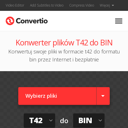
Video Editor
Add Subtitles to Video
Compress Video
Więcej
Konwerter plików T42 do BIN
Konwertuj swoje pliki w formacie t42 do formatu
bin przez Internet i bezpłatnie
Wybierz pliki
T42
BIN
do