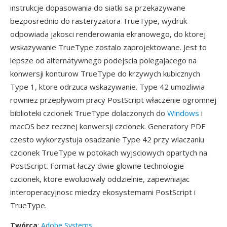
instrukcje dopasowania do siatki sa przekazywane
bezposrednio do rasteryzatora TrueType, wydruk
odpowiada jakosci renderowania ekranowego, do ktorej
wskazywanie TrueType zostalo zaprojektowane. Jest to
lepsze od alternatywnego podejscia polegajacego na
konwersji konturow TrueType do krzywych kubicznych
Type 1, ktore odrzuca wskazywanie. Type 42 umozliwia
rowniez przepływom pracy PostScript właczenie ogromnej
biblioteki czcionek TrueType dolaczonych do
Windows
i
macOS bez recznej konwersji czcionek. Generatory PDF
czesto wykorzystuja osadzanie Type 42 przy wlaczaniu
czcionek TrueType w potokach wyjsciowych opartych na
PostScript. Format łaczy dwie glowne technologie
czcionek, ktore ewoluowaly oddzielnie, zapewniajac
interoperacyjnosc miedzy ekosystemami PostScript i
TrueType.
Twórca
:
Adobe Systems