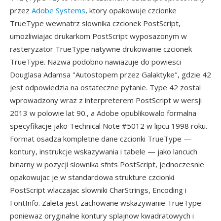
przez
Adobe Systems
, ktory opakowuje czcionke
TrueType wewnatrz slownika czcionek PostScript,
umozliwiajac drukarkom PostScript wyposazonym w
rasteryzator TrueType natywne drukowanie czcionek
TrueType. Nazwa podobno nawiazuje do powiesci
Douglasa Adamsa "Autostopem przez Galaktyke", gdzie 42
jest odpowiedzia na ostateczne pytanie. Type 42 zostal
wprowadzony wraz z interpreterem PostScript w wersji
2013 w polowie lat 90., a Adobe opublikowalo formalna
specyfikacje jako Technical Note #5012 w lipcu 1998 roku.
Format osadza kompletne dane czcionki TrueType —
kontury, instrukcje wskazywania i tabele — jako lancuch
binarny w pozycji slownika sfnts PostScript, jednoczesnie
opakowujac je w standardowa strukture czcionki
PostScript wlaczajac slowniki CharStrings, Encoding i
FontInfo. Zaleta jest zachowane wskazywanie TrueType:
poniewaz oryginalne kontury splajnow kwadratowych i