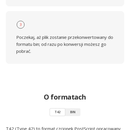
3
Poczekaj, aż plik zostanie przekonwertowany do
formatu bin; od razu po konwersji możesz go
pobrać.
O formatach
T42
BIN
T42 (Type 42) to format czcionek PostScript opracowany