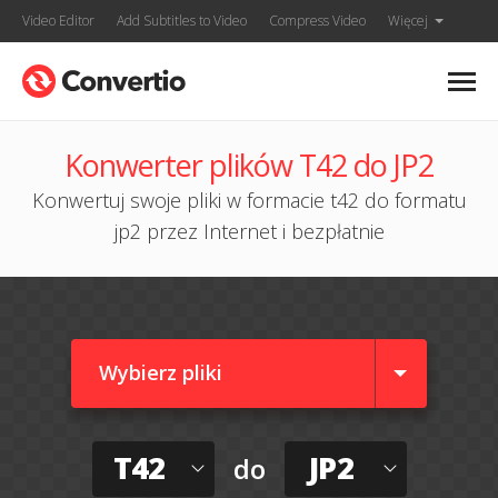
Video Editor
Add Subtitles to Video
Compress Video
Więcej
Konwerter plików T42 do JP2
Konwertuj swoje pliki w formacie t42 do formatu
jp2 przez Internet i bezpłatnie
Wybierz pliki
T42
JP2
do