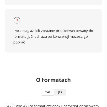
3
Poczekaj, aż plik zostanie przekonwertowany do
formatu jp2; od razu po konwersji możesz go
pobrać.
O formatach
T42
JP2
T42 (Type 42) to format czcionek PostScript opracowany