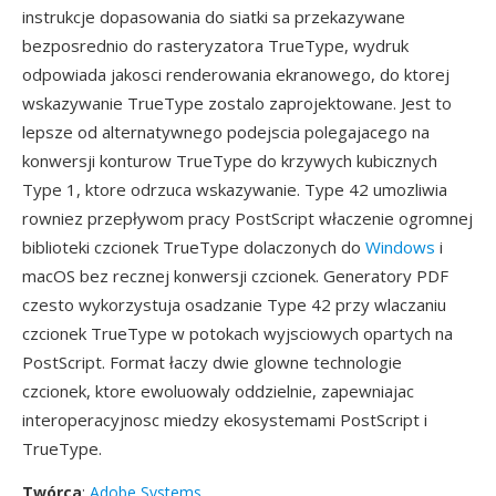
instrukcje dopasowania do siatki sa przekazywane
bezposrednio do rasteryzatora TrueType, wydruk
odpowiada jakosci renderowania ekranowego, do ktorej
wskazywanie TrueType zostalo zaprojektowane. Jest to
lepsze od alternatywnego podejscia polegajacego na
konwersji konturow TrueType do krzywych kubicznych
Type 1, ktore odrzuca wskazywanie. Type 42 umozliwia
rowniez przepływom pracy PostScript właczenie ogromnej
biblioteki czcionek TrueType dolaczonych do
Windows
i
macOS bez recznej konwersji czcionek. Generatory PDF
czesto wykorzystuja osadzanie Type 42 przy wlaczaniu
czcionek TrueType w potokach wyjsciowych opartych na
PostScript. Format łaczy dwie glowne technologie
czcionek, ktore ewoluowaly oddzielnie, zapewniajac
interoperacyjnosc miedzy ekosystemami PostScript i
TrueType.
Twórca
:
Adobe Systems