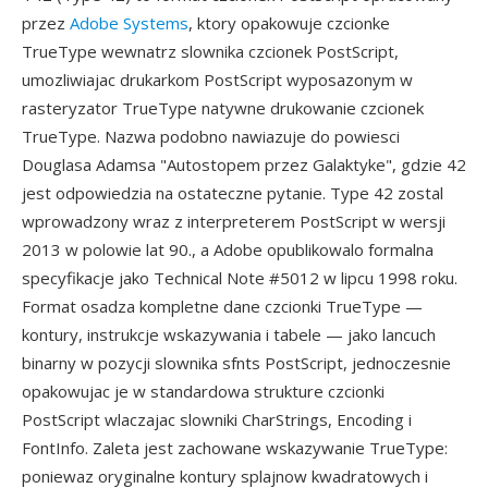
przez
Adobe Systems
, ktory opakowuje czcionke
TrueType wewnatrz slownika czcionek PostScript,
umozliwiajac drukarkom PostScript wyposazonym w
rasteryzator TrueType natywne drukowanie czcionek
TrueType. Nazwa podobno nawiazuje do powiesci
Douglasa Adamsa "Autostopem przez Galaktyke", gdzie 42
jest odpowiedzia na ostateczne pytanie. Type 42 zostal
wprowadzony wraz z interpreterem PostScript w wersji
2013 w polowie lat 90., a Adobe opublikowalo formalna
specyfikacje jako Technical Note #5012 w lipcu 1998 roku.
Format osadza kompletne dane czcionki TrueType —
kontury, instrukcje wskazywania i tabele — jako lancuch
binarny w pozycji slownika sfnts PostScript, jednoczesnie
opakowujac je w standardowa strukture czcionki
PostScript wlaczajac slowniki CharStrings, Encoding i
FontInfo. Zaleta jest zachowane wskazywanie TrueType:
poniewaz oryginalne kontury splajnow kwadratowych i