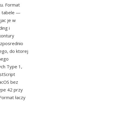
ku. Format
i tabele —
jac je w
ing i
kontury
ezposrednio
go, do ktorej
nego
ych Type 1,
tScript
acOS bez
ype 42 przy
Format łaczy