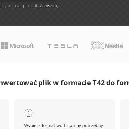
alny rozmiar pliku lub
Zapisz się
onwertować plik w formacie T42 do fo
2
Wybierz format woff lub inny potrzebny