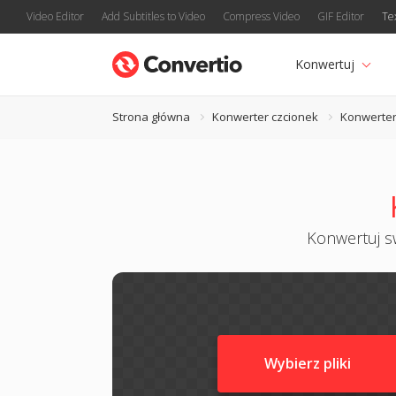
Video Editor
Add Subtitles to Video
Compress Video
GIF Editor
Te
Konwertuj
Strona główna
Konwerter czcionek
Konwerter
Konwertuj sw
Wybierz pliki