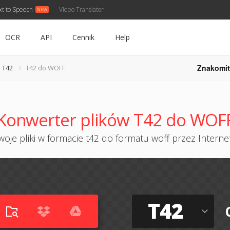
xt to Speech
Video Translator
OCR
API
Cennik
Help
Znakomit
 T42
T42 do WOFF
Konwerter plików T42 do WOF
oje pliki w formacie t42 do formatu woff przez Internet
T42