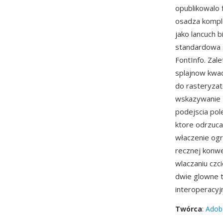
opublikowalo 
osadza komple
jako lancuch 
standardowa s
FontInfo. Zal
splajnow kwad
do rasteryza
wskazywanie 
podejscia pol
ktore odrzuc
właczenie ogr
recznej konwe
wlaczaniu czc
dwie glowne t
interoperacyj
Twórca
:
Adob