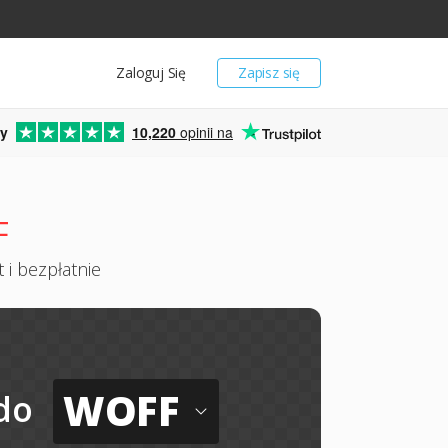
Zaloguj Się
Zapisz się
y
10,220
opinii na
F
 i bezpłatnie
WOFF
do