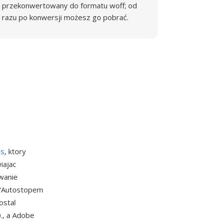
przekonwertowany do formatu woff; od
razu po konwersji możesz go pobrać.
ms
, ktory
iajac
wanie
 "Autostopem
ostal
., a Adobe