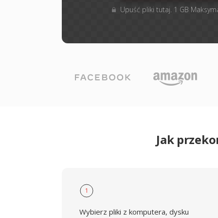
Upuść pliki tutaj. 1 GB Maksym
Jak przek
1
Wybierz pliki z komputera, dysku