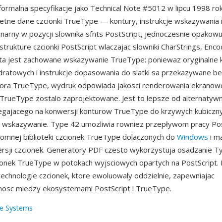
formalna specyfikacje jako Technical Note #5012 w lipcu 1998 ro
tne dane czcionki TrueType — kontury, instrukcje wskazywania 
binarny w pozycji slownika sfnts PostScript, jednoczesnie opakowu
trukture czcionki PostScript wlaczajac slowniki CharStrings, Encod
eta jest zachowane wskazywanie TrueType: poniewaz oryginalne 
ratowych i instrukcje dopasowania do siatki sa przekazywane b
tora TrueType, wydruk odpowiada jakosci renderowania ekranowe
TrueType zostalo zaprojektowane. Jest to lepsze od alternatyw
egajacego na konwersji konturow TrueType do krzywych kubiczn
a wskazywanie. Type 42 umozliwia rowniez przepływom pracy Pos
omnej biblioteki czcionek TrueType dolaczonych do
Windows
i m
rsji czcionek. Generatory PDF czesto wykorzystuja osadzanie T
ionek TrueType w potokach wyjsciowych opartych na PostScript. 
echnologie czcionek, ktore ewoluowaly oddzielnie, zapewniajac
nosc miedzy ekosystemami PostScript i TrueType.
e Systems