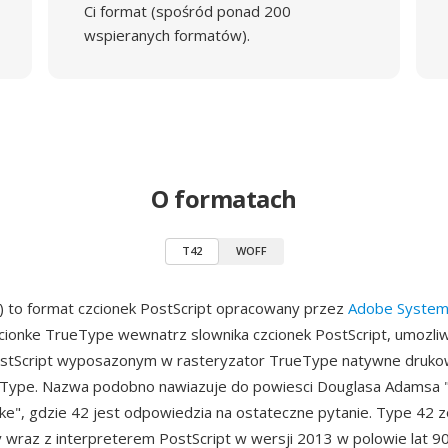
Ci format (spośród ponad 200
wspieranych formatów).
O formatach
T42
WOFF
) to format czcionek PostScript opracowany przez
Adobe Syste
ionke TrueType wewnatrz slownika czcionek PostScript, umozliw
stScript wyposazonym w rasteryzator TrueType natywne druko
eType. Nazwa podobno nawiazuje do powiesci Douglasa Adamsa
ke", gdzie 42 jest odpowiedzia na ostateczne pytanie. Type 42 z
raz z interpreterem PostScript w wersji 2013 w polowie lat 90