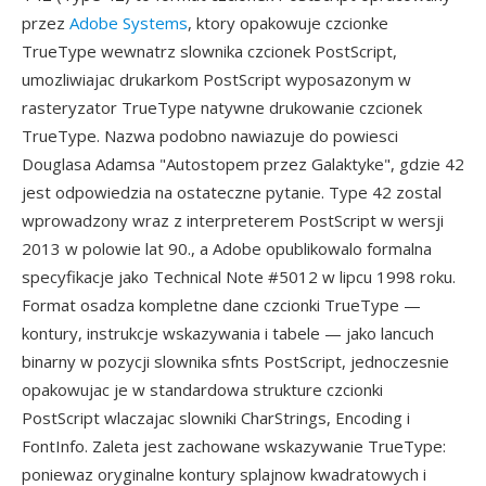
przez
Adobe Systems
, ktory opakowuje czcionke
TrueType wewnatrz slownika czcionek PostScript,
umozliwiajac drukarkom PostScript wyposazonym w
rasteryzator TrueType natywne drukowanie czcionek
TrueType. Nazwa podobno nawiazuje do powiesci
Douglasa Adamsa "Autostopem przez Galaktyke", gdzie 42
jest odpowiedzia na ostateczne pytanie. Type 42 zostal
wprowadzony wraz z interpreterem PostScript w wersji
2013 w polowie lat 90., a Adobe opublikowalo formalna
specyfikacje jako Technical Note #5012 w lipcu 1998 roku.
Format osadza kompletne dane czcionki TrueType —
kontury, instrukcje wskazywania i tabele — jako lancuch
binarny w pozycji slownika sfnts PostScript, jednoczesnie
opakowujac je w standardowa strukture czcionki
PostScript wlaczajac slowniki CharStrings, Encoding i
FontInfo. Zaleta jest zachowane wskazywanie TrueType:
poniewaz oryginalne kontury splajnow kwadratowych i