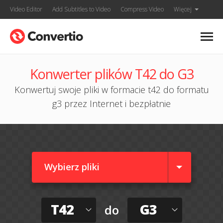
Video Editor
Add Subtitles to Video
Compress Video
Więcej
Konwerter plików T42 do G3
Konwertuj swoje pliki w formacie t42 do formatu
g3 przez Internet i bezpłatnie
Wybierz pliki
T42
G3
do