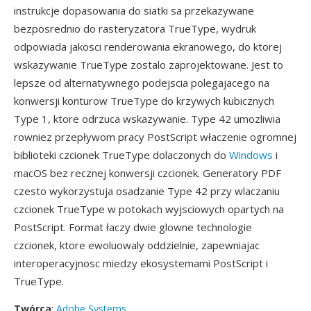
instrukcje dopasowania do siatki sa przekazywane
bezposrednio do rasteryzatora TrueType, wydruk
odpowiada jakosci renderowania ekranowego, do ktorej
wskazywanie TrueType zostalo zaprojektowane. Jest to
lepsze od alternatywnego podejscia polegajacego na
konwersji konturow TrueType do krzywych kubicznych
Type 1, ktore odrzuca wskazywanie. Type 42 umozliwia
rowniez przepływom pracy PostScript właczenie ogromnej
biblioteki czcionek TrueType dolaczonych do
Windows
i
macOS bez recznej konwersji czcionek. Generatory PDF
czesto wykorzystuja osadzanie Type 42 przy wlaczaniu
czcionek TrueType w potokach wyjsciowych opartych na
PostScript. Format łaczy dwie glowne technologie
czcionek, ktore ewoluowaly oddzielnie, zapewniajac
interoperacyjnosc miedzy ekosystemami PostScript i
TrueType.
Twórca
:
Adobe Systems