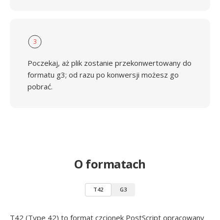
3
Poczekaj, aż plik zostanie przekonwertowany do
formatu g3; od razu po konwersji możesz go
pobrać.
O formatach
T42
G3
T42 (Type 42) to format czcionek PostScript opracowany