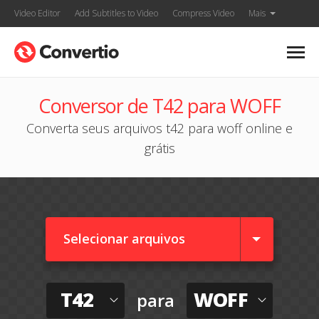
Video Editor
Add Subtitles to Video
Compress Video
Mais
Conversor de T42 para WOFF
Converta seus arquivos t42 para woff online e
grátis
Selecionar arquivos
T42
WOFF
para