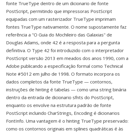
fonte TrueType dentro de um dicionario de fonte
PostScript, permitindo que impressoras PostScript
equipadas com um rasterizador TrueType imprimam
fontes TrueType nativamente. O nome supostamente faz
referência a "O Guia do Mochileiro das Galaxias" de
Douglas Adams, onde 42 é a resposta para a pergunta
definitiva. O Type 42 foi introduzido com o interpretador
PostScript versão 2013 em meados dos anos 1990, com a
Adobe publicando a especificação formal como Technical
Note #5012 em julho de 1998. O formato incorpora os
dados completos da fonte TrueType — contornos,
instruções de hinting é tabelas — como uma string binária
dentro da entrada de dicionario sfnts do PostScript,
enquanto os envolve na estrutura padrão de fonte
PostScript incluindo CharStrings, Encoding é dicionarios
FontInfo. Uma vantagem é o hinting TrueType preservado:
como os contornos originais em splines quadráticas é às