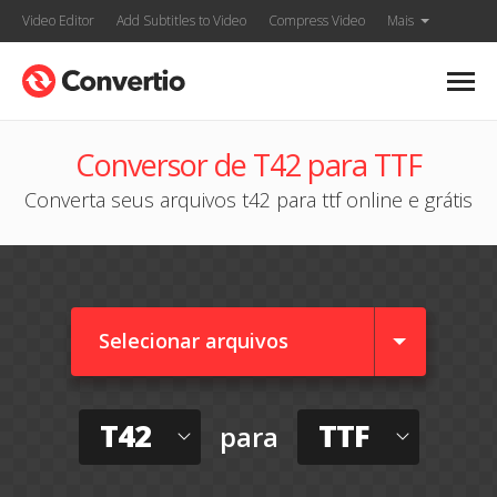
Video Editor
Add Subtitles to Video
Compress Video
Mais
Conversor de T42 para TTF
Converta seus arquivos t42 para ttf online e grátis
Selecionar arquivos
T42
TTF
para