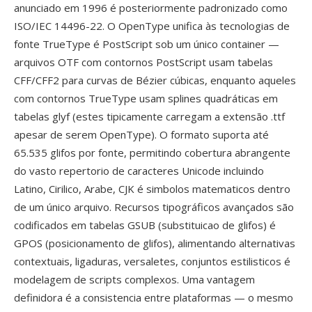
anunciado em 1996 é posteriormente padronizado como
ISO/IEC 14496-22. O OpenType unifica às tecnologias de
fonte TrueType é PostScript sob um único container —
arquivos OTF com contornos PostScript usam tabelas
CFF/CFF2 para curvas de Bézier cúbicas, enquanto aqueles
com contornos TrueType usam splines quadráticas em
tabelas glyf (estes tipicamente carregam a extensão .ttf
apesar de serem OpenType). O formato suporta até
65.535 glifos por fonte, permitindo cobertura abrangente
do vasto repertorio de caracteres Unicode incluindo
Latino, Cirilico, Arabe, CJK é simbolos matematicos dentro
de um único arquivo. Recursos tipográficos avançados são
codificados em tabelas GSUB (substituicao de glifos) é
GPOS (posicionamento de glifos), alimentando alternativas
contextuais, ligaduras, versaletes, conjuntos estilisticos é
modelagem de scripts complexos. Uma vantagem
definidora é a consistencia entre plataformas — o mesmo