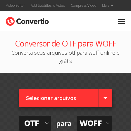
Video Editor
Add Subtitles to Video
Compress Video
Mais
Conversor de OTF para WOFF
Converta seus arquivos otf para woff online e
grátis
Selecionar arquivos
OTF
WOFF
para