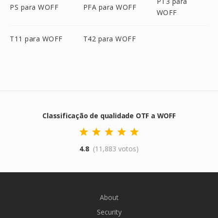
PT3 para
PS para WOFF
PFA para WOFF
WOFF
T11 para WOFF
T42 para WOFF
Classificação de qualidade OTF a WOFF
4.8
(11,883 votos)
About
Security