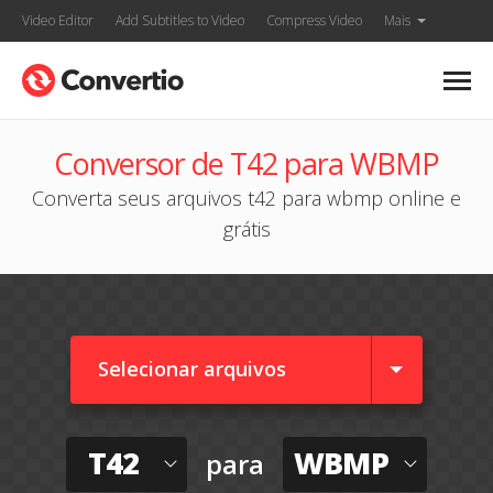
Video Editor
Add Subtitles to Video
Compress Video
Mais
Conversor de T42 para WBMP
Converta seus arquivos t42 para wbmp online e
grátis
Selecionar arquivos
T42
WBMP
para