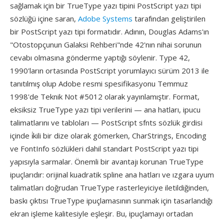
sağlamak için bir TrueType yazı tipini PostScript yazı tipi
sözlüğü içine saran,
Adobe Systems
tarafından geliştirilen
bir PostScript yazı tipi formatıdır. Adının, Douglas Adams'ın
"Otostopçunun Galaksi Rehberi"nde 42'nın nihai sorunun
cevabı olmasına gönderme yaptığı söylenir. Type 42,
1990'ların ortasında PostScript yorumlayıcı sürüm 2013 ile
tanıtılmış olup Adobe resmi spesifikasyonu Temmuz
1998'de Teknik Not #5012 olarak yayınlamıştır. Format,
eksiksiz TrueType yazı tipi verilerini — ana hatları, ipucu
talimatlarını ve tabloları — PostScript sfnts sözlük girdisi
içinde i̇kili bir dize olarak gömerken, CharStrings, Encoding
ve FontInfo sözlükleri dahil standart PostScript yazı tipi
yapısıyla sarmalar. Önemli bir avantajı korunan TrueType
ipuçlarıdır: orijinal kuadratik spline ana hatları ve ızgara uyum
talimatları doğrudan TrueType rasterleyiciye iletildiğinden,
baskı çıktısı TrueType ipuçlamasının sunmak için tasarlandığı
ekran işleme kalitesiyle eşleşir. Bu, ipuçlamayı ortadan