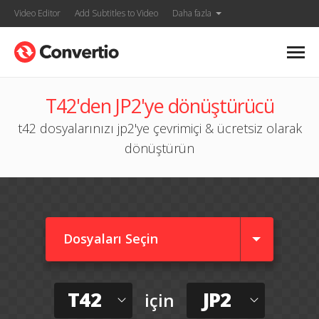
Video Editor
Add Subtitles to Video
Daha fazla
T42'den JP2'ye dönüştürücü
t42 dosyalarınızı jp2'ye çevrimiçi & ücretsiz olarak
dönüştürün
Dosyaları Seçin
T42
JP2
için