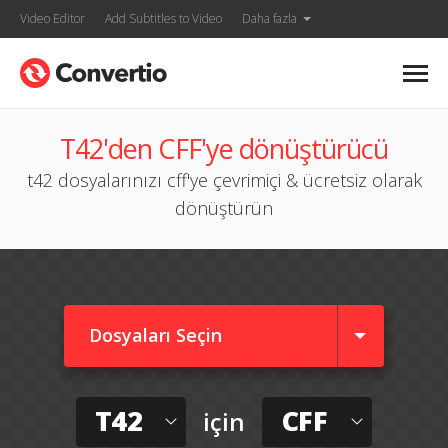
Video Editor
Add Subtitles to Video
Daha fazla
T42'den CFF'ye dönüştürücü
t42 dosyalarınızı cff'ye çevrimiçi & ücretsiz olarak
dönüştürün
Dosyaları Seçin
T42
CFF
için