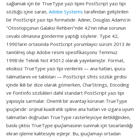
sağlamak için bir TrueType yazı tipini PostScript yazı tipi
sözlüğü içine saran,
Adobe Systems
tarafından geliştirilen
bir PostScript yazı tipi formatıdır. Adının, Douglas Adams'ın
"Otostopçunun Galaksi Rehberi"nde 42'nın nihai sorunun
cevabı olmasına gönderme yaptığı söylenir. Type 42,
1990'ların ortasında PostScript yorumlayıcı sürüm 2013 ile
tanıtılmış olup Adobe resmi spesifikasyonu Temmuz
1998'de Teknik Not #5012 olarak yayınlamıştır. Format,
eksiksiz TrueType yazı tipi verilerini — ana hatları, ipucu
talimatlarını ve tabloları — PostScript sfnts sözlük girdisi
içinde i̇kili bir dize olarak gömerken, CharStrings, Encoding
ve FontInfo sözlükleri dahil standart PostScript yazı tipi
yapısıyla sarmalar. Önemli bir avantajı korunan TrueType
ipuçlarıdır: orijinal kuadratik spline ana hatları ve ızgara uyum
talimatları doğrudan TrueType rasterleyiciye iletildiğinden,
baskı çıktısı TrueType ipuçlamasının sunmak için tasarlandığı
ekran işleme kalitesiyle eşleşir. Bu, ipuçlamayı ortadan