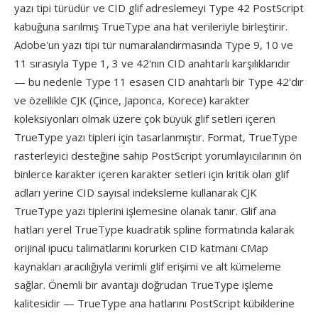
yazı tipi türüdür ve CID glif adreslemeyi Type 42 PostScript
kabuğuna sarılmış TrueType ana hat verileriyle birleştirir.
Adobe'un yazı tipi tür numaralandırmasında Type 9, 10 ve
11 sırasıyla Type 1, 3 ve 42'nın CID anahtarlı karşılıklarıdır
— bu nedenle Type 11 esasen CID anahtarlı bir Type 42'dır
ve özellikle CJK (Çince, Japonca, Korece) karakter
koleksiyonları olmak üzere çok büyük glif setleri içeren
TrueType yazı tipleri için tasarlanmıştır. Format, TrueType
rasterleyici desteğine sahip PostScript yorumlayıcılarının ön
binlerce karakter içeren karakter setleri için kritik olan glif
adları yerine CID sayısal indeksleme kullanarak CJK
TrueType yazı tiplerini işlemesine olanak tanır. Glif ana
hatları yerel TrueType kuadratik spline formatında kalarak
orijinal ipucu talimatlarını korurken CID katmanı CMap
kaynakları aracılığıyla verimli glif erişimi ve alt kümeleme
sağlar. Önemli bir avantajı doğrudan TrueType işleme
kalitesidir — TrueType ana hatlarını PostScript kübiklerine