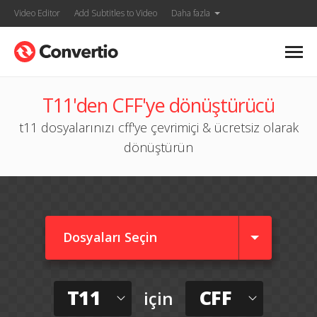
Video Editor
Add Subtitles to Video
Daha fazla
T11'den CFF'ye dönüştürücü
t11 dosyalarınızı cff'ye çevrimiçi & ücretsiz olarak
dönüştürün
Dosyaları Seçin
T11
CFF
için