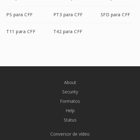
PS para CFF
PT3 para CFF
SFD para CFF
T11 para CFF
T42 para CFF
About
Security
Formatos
Help
Status
Conversor de vídeo