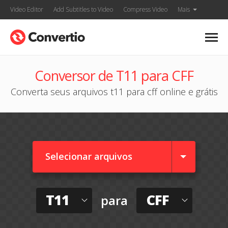
Video Editor
Add Subtitles to Video
Compress Video
Mais
Conversor de T11 para CFF
Converta seus arquivos t11 para cff online e grátis
Selecionar arquivos
T11
CFF
para