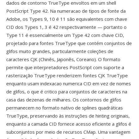
dados de contorno TrueType envoltos em um shell
PostScript Type 42. Na numeracao de tipos de fonte da
Adobe, os Types 9, 10 é 11 são equivalentes com chave
CID dos Types 1, 3 é 42 respectivamente — portanto o
Type 11 é essencialmente um Type 42 com chave CID,
projetado para fontes TrueType que contém conjuntos de
glifos muito grandes, particularmente coleções de
caracteres CJK (Chinês, Japonês, Coreano). O formato
permite que interpretadores PostScript com suporte a
rasterização TrueType renderizem fontes CJK TrueType
enquanto usam indexacao numerica CID em vez de nomes
de glifos, o que é critico para conjuntos de caracteres na
casa das dezenas de milhares. Os contornos de glifos
permanecem no formato nativo de splines quadráticas
TrueType, preservando às instruções de hinting originais,
enquanto a camada CID fornece acesso eficiente a glifos é
subconjuntos por meio de recursos CMap. Uma vantagem