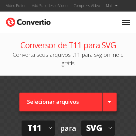
Video Editor
Add Subtitles to Video
Compress Video
Mais
Conversor de T11 para SVG
Converta seus arquivos t11 para svg online e
grátis
Selecionar arquivos
T11
SVG
para