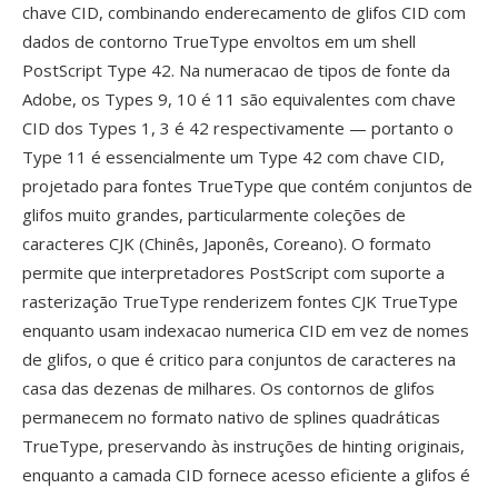
chave CID, combinando enderecamento de glifos CID com
dados de contorno TrueType envoltos em um shell
PostScript Type 42. Na numeracao de tipos de fonte da
Adobe, os Types 9, 10 é 11 são equivalentes com chave
CID dos Types 1, 3 é 42 respectivamente — portanto o
Type 11 é essencialmente um Type 42 com chave CID,
projetado para fontes TrueType que contém conjuntos de
glifos muito grandes, particularmente coleções de
caracteres CJK (Chinês, Japonês, Coreano). O formato
permite que interpretadores PostScript com suporte a
rasterização TrueType renderizem fontes CJK TrueType
enquanto usam indexacao numerica CID em vez de nomes
de glifos, o que é critico para conjuntos de caracteres na
casa das dezenas de milhares. Os contornos de glifos
permanecem no formato nativo de splines quadráticas
TrueType, preservando às instruções de hinting originais,
enquanto a camada CID fornece acesso eficiente a glifos é