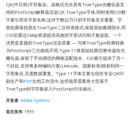
CJK(中日韩)字符集合。该格式允许具有TrueType光栅化器支
持的PostScript解释器渲染CJK TrueType字体,同时使用CID数
字索引而非字形名称,这对于数以万计的字符集至关重要。字
形轮廓保持原生TrueType二次样条格式,保留原始微调指令,而
CID层通过CMap资源提供高效的字形访问和子集提取。一个
优势是直接的TrueType渲染质量 — 与将TrueType轮廓转换
为PostScript三次曲线不同,Type 11将原始轮廓完整传递给光
栅化器,保留了手动调优的网格适配指令。CID索引提供了另一
个好处,支持将多种编码方案(Unicode、国家标准)映射到同一
字形集合,无需数据重复。Type 11字体主要出现在专业CJK印
刷生产和
PDF
文档工作流中,这些场景需要将大型基于
TrueType的字符集嵌入PostScript衍生输出。
开发者
:
Adobe Systems
首次发布
: 1993