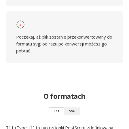
3
Poczekaj, aż plik zostanie przekonwertowany do
formatu svg; od razu po konwersji możesz go
pobrać.
O formatach
T11
SVG
T11 (Type 11) to typ czcionki PostScript zdefiniowany