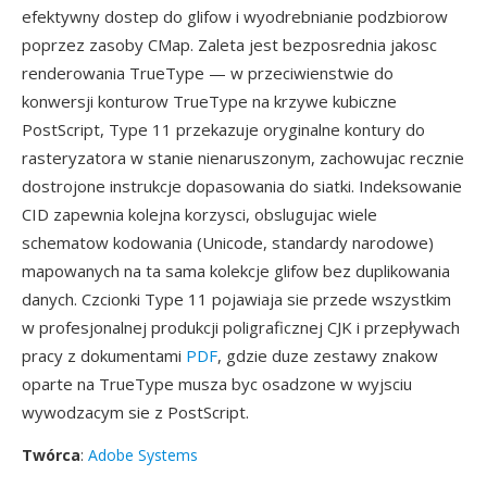
efektywny dostep do glifow i wyodrebnianie podzbiorow
poprzez zasoby CMap. Zaleta jest bezposrednia jakosc
renderowania TrueType — w przeciwienstwie do
konwersji konturow TrueType na krzywe kubiczne
PostScript, Type 11 przekazuje oryginalne kontury do
rasteryzatora w stanie nienaruszonym, zachowujac recznie
dostrojone instrukcje dopasowania do siatki. Indeksowanie
CID zapewnia kolejna korzysci, obslugujac wiele
schematow kodowania (Unicode, standardy narodowe)
mapowanych na ta sama kolekcje glifow bez duplikowania
danych. Czcionki Type 11 pojawiaja sie przede wszystkim
w profesjonalnej produkcji poligraficznej CJK i przepływach
pracy z dokumentami
PDF
, gdzie duze zestawy znakow
oparte na TrueType musza byc osadzone w wyjsciu
wywodzacym sie z PostScript.
Twórca
:
Adobe Systems