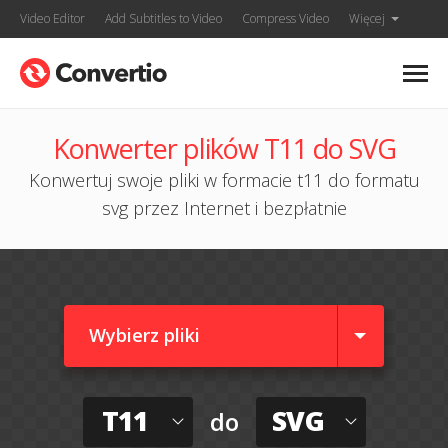
Video Editor
Add Subtitles to Video
Compress Video
Więcej
Konwerter plików T11 do SVG
Konwertuj swoje pliki w formacie t11 do formatu
svg przez Internet i bezpłatnie
Wybierz pliki
T11
SVG
do