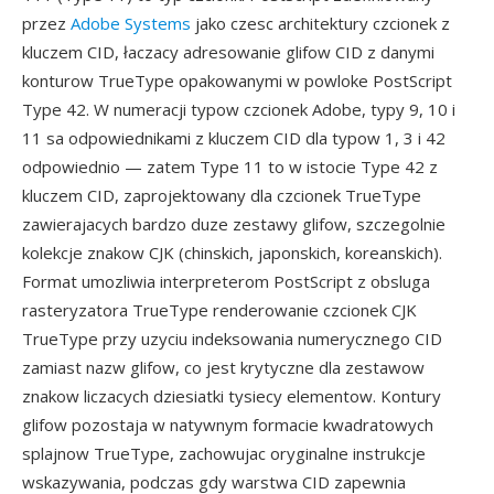
przez
Adobe Systems
jako czesc architektury czcionek z
kluczem CID, łaczacy adresowanie glifow CID z danymi
konturow TrueType opakowanymi w powloke PostScript
Type 42. W numeracji typow czcionek Adobe, typy 9, 10 i
11 sa odpowiednikami z kluczem CID dla typow 1, 3 i 42
odpowiednio — zatem Type 11 to w istocie Type 42 z
kluczem CID, zaprojektowany dla czcionek TrueType
zawierajacych bardzo duze zestawy glifow, szczegolnie
kolekcje znakow CJK (chinskich, japonskich, koreanskich).
Format umozliwia interpreterom PostScript z obsluga
rasteryzatora TrueType renderowanie czcionek CJK
TrueType przy uzyciu indeksowania numerycznego CID
zamiast nazw glifow, co jest krytyczne dla zestawow
znakow liczacych dziesiatki tysiecy elementow. Kontury
glifow pozostaja w natywnym formacie kwadratowych
splajnow TrueType, zachowujac oryginalne instrukcje
wskazywania, podczas gdy warstwa CID zapewnia