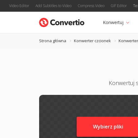
Video Editor
Add Subtitles to Video
Compress Video
GIF Editor
Te
Konwertuj
Strona główna
Konwerter czcionek
Konwerter
Konwertuj s
Wybierz pliki