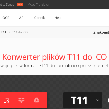
xt to Speech
Video Translator
OCR
API
Cennik
Help
Znakomit
 T11
T11 do ICO
Konwerter plików T11 do ICO
woje pliki w formacie t11 do formatu ico przez Internet 
T11