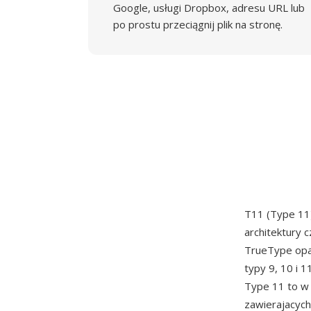
Google, usługi Dropbox, adresu URL lub
po prostu przeciągnij plik na stronę.
T11 (Type 11)
architektury 
TrueType opa
typy 9, 10 i 
Type 11 to w 
zawierajacych