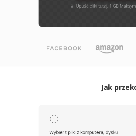
Upuść pliki tutaj. 1 GB Maksym
Jak przek
1
Wybierz pliki z komputera, dysku