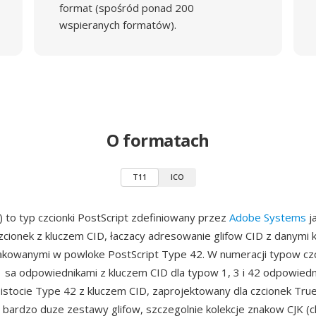
format (spośród ponad 200
wspieranych formatów).
O formatach
T11
ICO
 to typ czcionki PostScript zdefiniowany przez
Adobe Systems
j
czcionek z kluczem CID, łaczacy adresowanie glifow CID z danymi
kowanymi w powloke PostScript Type 42. W numeracji typow cz
11 sa odpowiednikami z kluczem CID dla typow 1, 3 i 42 odpowie
istocie Type 42 z kluczem CID, zaprojektowany dla czcionek Tr
 bardzo duze zestawy glifow, szczegolnie kolekcje znakow CJK (ch