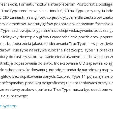
oreanskich). Format umozliwia interpreterom PostScript z obsluga
a TrueType renderowanie czcionek CJK TrueType przy uzyciu ind
CID zamiast nazw glifow, co jest krytyczne dla zestawow znako
siecy elementow. Kontury glifow pozostaja w natywnym formacie
Type, zachowujac oryginalne instrukcje wskazywania, podczas 
 efektywny dostep do glifow i wyodrebnianie podzbiorow poprz
 jest bezposrednia jakosc renderowania TrueType — w przeciwi
turow TrueType na krzywe kubiczne PostScript, Type 11 przeka
ntury do rasteryzatora w stanie nienaruszonym, zachowujac recz
strukcje dopasowania do siatki. Indeksowanie CID zapewnia kolejn
iele schematow kodowania (Unicode, standardy narodowe) mapo
 glifow bez duplikowania danych. Czcionki Type 11 pojawiaja sie 
rofesjonalnej produkcji poligraficznej CJK i przepływach pracy 
duze zestawy znakow oparte na TrueType musza byc osadzone w 
ie z PostScript.
e Systems