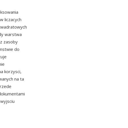
eksowania
w liczacych
 kwadratowych
gdy warstwa
ez zasoby
enstwie do
zuje
nie
a korzysci,
wanych na ta
przede
z dokumentami
wyjsciu