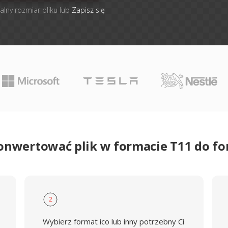
alny rozmiar pliku lub
Zapisz się
onwertować plik w formacie T11 do f
2
Wybierz format ico lub inny potrzebny Ci