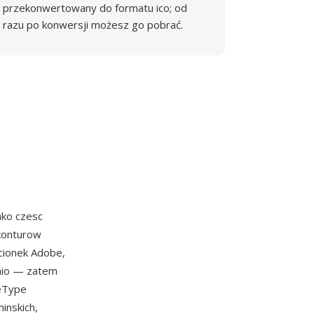
przekonwertowany do formatu ico; od
razu po konwersji możesz go pobrać.
ako czesc
 konturow
cionek Adobe,
dnio — zatem
ueType
inskich,