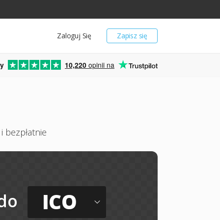
Zaloguj Się
Zapisz się
y
10,220
opinii na
i bezpłatnie
ICO
do