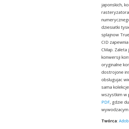
japonskich, k
rasteryzator
numerycznego 
dziesiatki ty
splajnow True
CID zapewnia
CMap. Zaleta
konwersji kon
oryginalne ko
dostrojone in
obslugujac w
sama kolekcje
wszystkim w p
PDF
, gdzie 
wywodzacym s
Twórca
:
Adob