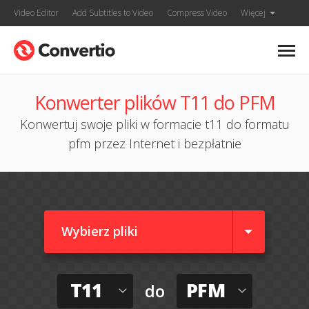
Video Editor
Add Subtitles to Video
Compress Video
Więcej
Konwerter plików T11 do PFM
Konwertuj swoje pliki w formacie t11 do formatu
pfm przez Internet i bezpłatnie
Wybierz pliki
T11
PFM
do