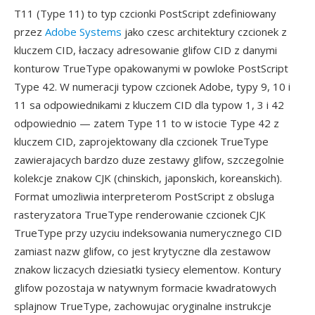
T11 (Type 11) to typ czcionki PostScript zdefiniowany
przez
Adobe Systems
jako czesc architektury czcionek z
kluczem CID, łaczacy adresowanie glifow CID z danymi
konturow TrueType opakowanymi w powloke PostScript
Type 42. W numeracji typow czcionek Adobe, typy 9, 10 i
11 sa odpowiednikami z kluczem CID dla typow 1, 3 i 42
odpowiednio — zatem Type 11 to w istocie Type 42 z
kluczem CID, zaprojektowany dla czcionek TrueType
zawierajacych bardzo duze zestawy glifow, szczegolnie
kolekcje znakow CJK (chinskich, japonskich, koreanskich).
Format umozliwia interpreterom PostScript z obsluga
rasteryzatora TrueType renderowanie czcionek CJK
TrueType przy uzyciu indeksowania numerycznego CID
zamiast nazw glifow, co jest krytyczne dla zestawow
znakow liczacych dziesiatki tysiecy elementow. Kontury
glifow pozostaja w natywnym formacie kwadratowych
splajnow TrueType, zachowujac oryginalne instrukcje