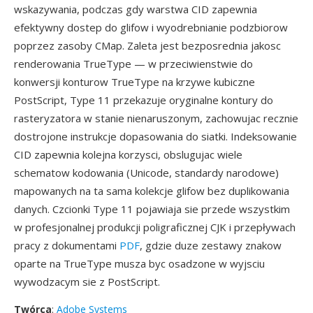
wskazywania, podczas gdy warstwa CID zapewnia
efektywny dostep do glifow i wyodrebnianie podzbiorow
poprzez zasoby CMap. Zaleta jest bezposrednia jakosc
renderowania TrueType — w przeciwienstwie do
konwersji konturow TrueType na krzywe kubiczne
PostScript, Type 11 przekazuje oryginalne kontury do
rasteryzatora w stanie nienaruszonym, zachowujac recznie
dostrojone instrukcje dopasowania do siatki. Indeksowanie
CID zapewnia kolejna korzysci, obslugujac wiele
schematow kodowania (Unicode, standardy narodowe)
mapowanych na ta sama kolekcje glifow bez duplikowania
danych. Czcionki Type 11 pojawiaja sie przede wszystkim
w profesjonalnej produkcji poligraficznej CJK i przepływach
pracy z dokumentami
PDF
, gdzie duze zestawy znakow
oparte na TrueType musza byc osadzone w wyjsciu
wywodzacym sie z PostScript.
Twórca
:
Adobe Systems