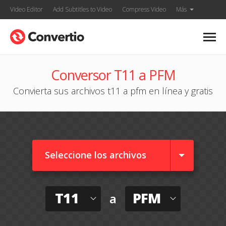
Video Editor
Add Subtitles to Video
Compress Video
Más
Conversor T11 a PFM
Convierta sus archivos t11 a pfm en línea y gratis
Seleccione los archivos
T11
PFM
a