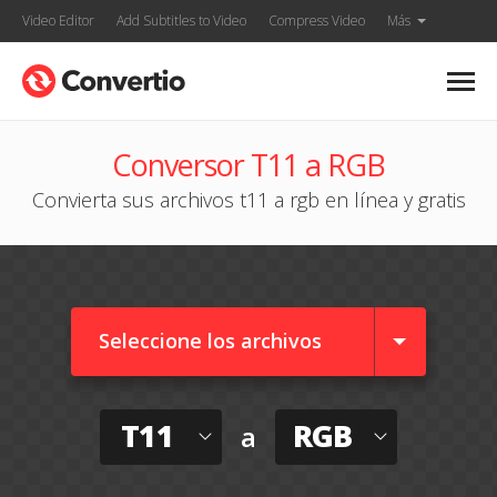
Video Editor
Add Subtitles to Video
Compress Video
Más
Conversor T11 a RGB
Convierta sus archivos t11 a rgb en línea y gratis
Seleccione los archivos
T11
RGB
a