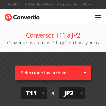
Video Editor
Add Subtitles to Video
Compress Video
Más
Conversor T11 a JP2
Convierta sus archivos t11 a jp2 en línea y gratis
Seleccione los archivos
T11
JP2
a