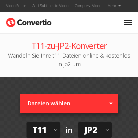
Video Editor
Add Subtitles to Video
Compress Video
Mehr
T11-zu-JP2-Konverter
Wandeln Sie Ihre t11-Dateien online & kostenlos
in jp2 um
Dateien wählen
T11
JP2
in