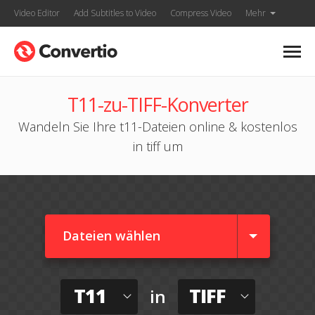
Video Editor
Add Subtitles to Video
Compress Video
Mehr
T11-zu-TIFF-Konverter
Wandeln Sie Ihre t11-Dateien online & kostenlos
in tiff um
Dateien wählen
T11
TIFF
in