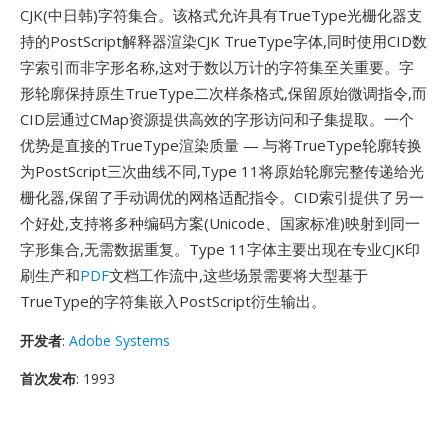
CJK(中日韩)字符集合。该格式允许具有TrueType光栅化器支
持的PostScript解释器渲染CJK TrueType字体,同时使用CID数
字索引而非字形名称,这对于数以万计的字符集至关重要。字
形轮廓保持原生TrueType二次样条格式,保留原始微调指令,而
CID层通过CMap资源提供高效的字形访问和子集提取。一个
优势是直接的TrueType渲染质量 — 与将TrueType轮廓转换
为PostScript三次曲线不同,Type 11将原始轮廓完整传递给光
栅化器,保留了手动调优的网格适配指令。CID索引提供了另一
个好处,支持将多种编码方案(Unicode、国家标准)映射到同一
字形集合,无需数据重复。Type 11字体主要出现在专业CJK印
刷生产和
PDF
文档工作流中,这些场景需要将大型基于
TrueType的字符集嵌入PostScript衍生输出。
开发者
:
Adobe Systems
首次发布
: 1993