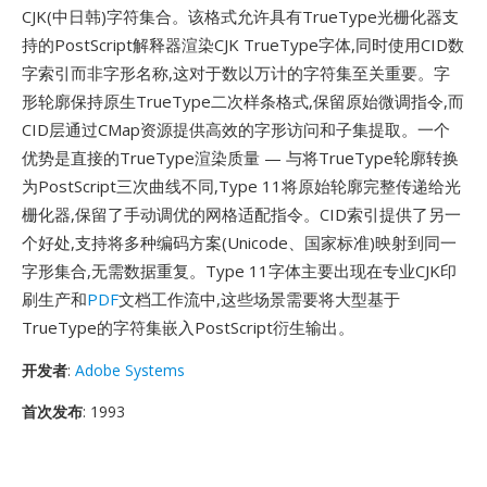
CJK(中日韩)字符集合。该格式允许具有TrueType光栅化器支
持的PostScript解释器渲染CJK TrueType字体,同时使用CID数
字索引而非字形名称,这对于数以万计的字符集至关重要。字
形轮廓保持原生TrueType二次样条格式,保留原始微调指令,而
CID层通过CMap资源提供高效的字形访问和子集提取。一个
优势是直接的TrueType渲染质量 — 与将TrueType轮廓转换
为PostScript三次曲线不同,Type 11将原始轮廓完整传递给光
栅化器,保留了手动调优的网格适配指令。CID索引提供了另一
个好处,支持将多种编码方案(Unicode、国家标准)映射到同一
字形集合,无需数据重复。Type 11字体主要出现在专业CJK印
刷生产和
PDF
文档工作流中,这些场景需要将大型基于
TrueType的字符集嵌入PostScript衍生输出。
开发者
:
Adobe Systems
首次发布
: 1993