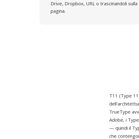
Drive, Dropbox, URL o trascinandoli sulla
pagina.
T11 (Type 11) 
dell'architett
TrueType avvol
Adobe, i Type
— quindi il T
che contengono