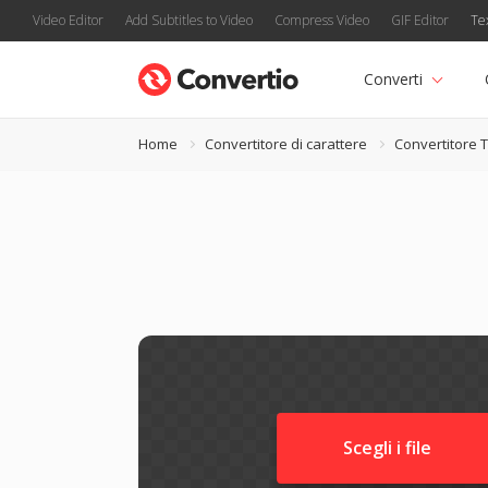
Video Editor
Add Subtitles to Video
Compress Video
GIF Editor
Te
Converti
Home
Convertitore di carattere
Convertitore 
Scegli i file