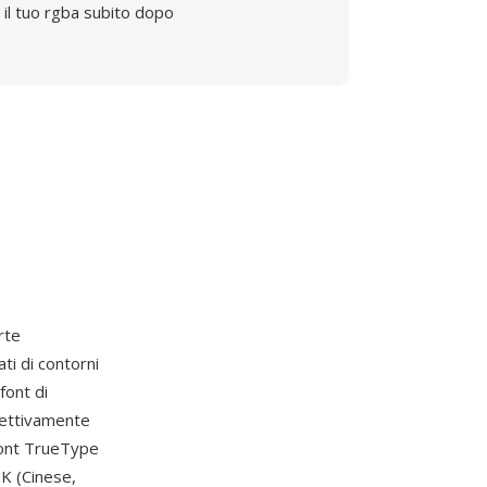
il tuo rgba subito dopo
rte
ti di contorni
font di
pettivamente
font TrueType
JK (Cinese,