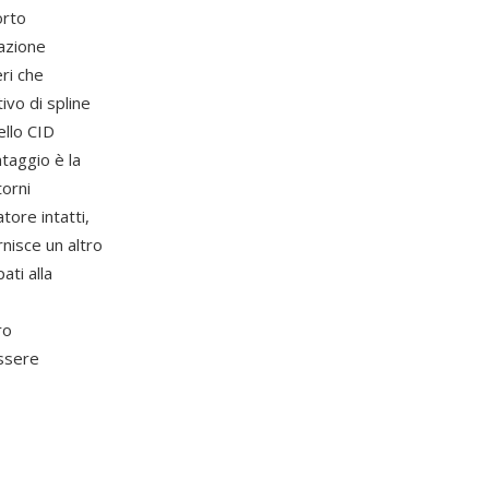
orto
zazione
ri che
ivo di spline
ello CID
ntaggio è la
torni
tore intatti,
rnisce un altro
ati alla
ro
essere