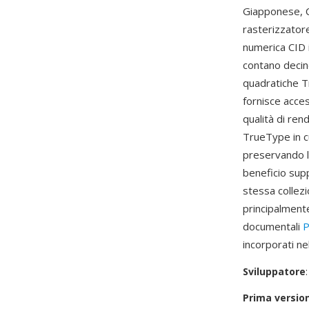
Giapponese, C
rasterizzatore
numerica CID i
contano decine
quadratiche Tr
fornisce acces
qualità di re
TrueType in cu
preservando le
beneficio supp
stessa collezi
principalmente
documentali
incorporati ne
Sviluppatore
Prima versio