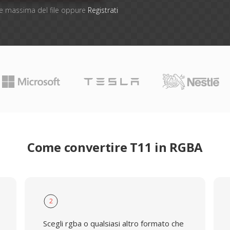
one massima del file oppure
Registrati
Come convertire T11 in RGBA
2
Scegli rgba o qualsiasi altro formato che