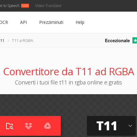
xt to Speech
Video Translator
OCR
API
Prezziminuti
Help
Eccezionale
T11
T11 a RGBA
Convertitore da T11 ad RGBA
Converti i tuoi file t11 in rgba online e gratis
T11