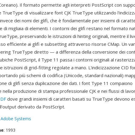
oreano). Il formato permette agli interpreti PostScript con supp
 TrueType di visualizzare font CJK TrueType utilizzando l'indiciz
nvece dei nomi dei glifi, che è fondamentale per insiemi di caratte
 di migliaia di elementi. I contorni dei glifi restano nel formato nat
ueType, preservando le istruzioni di hinting originali, mentre il liv
so efficiente ai glifi e subsetting attraverso risorse CMap. Un va
ndering TrueType diretto — a differenza della conversione dei con
biche PostScript, il Type 11 passa i contorni originali al rasterizza
 istruzioni di grid-fitting regolate a mano. L'indicizzazione CID fo
ortando più schemi di codifica (Unicode, standard nazionali) mapp
one di glifi senza duplicazione dei dati. I font Type 11 compaiono
 nella produzione di stampa professionale CJK e nei flussi di lavo
PDF
dove grandi insiemi di caratteri basati su TrueType devono 
ll'output derivato da PostScript.
:
Adobe Systems
ne
: 1993