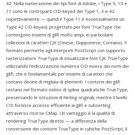
42. Nella numerazione dei tipi font di Adobe, i Type 9, 10 e
11 sono le controparti CID-keyed dei Type 1, 3 e 42
rispettivamente — quindi il Type 11 è essenzialmente un
Type 42 CID-keyed, progettato per font TrueType che
contengono insiemi di glifi molto ampi, in particolare
collezioni di caratteri CJK (Cinese, Giapponese, Coreano). Il
formato permette agli interpreti PostScript con supporto
rasterizzatore TrueType di visualizzare font CJK TrueType
utilizzando l'indicizzazione numerica CID invece dei nomi dei
glifi, che è fondamentale per insiemi di caratteri che
contano decine di migliaia di elementi. I contorni dei glifi
restano nel formato nativo di spline quadratiche TrueType,
preservando le istruzioni di hinting originali, mentre il livello
CID fornisce accesso efficiente ai glifi e subsetting
attraverso risorse CMap. Un vantaggio è la qualità di
rendering TrueType diretto — a differenza della
conversione dei contorni TrueType in cubiche PostScript, il