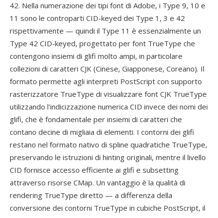
42. Nella numerazione dei tipi font di Adobe, i Type 9, 10 e
11 sono le controparti CID-keyed dei Type 1, 3 e 42
rispettivamente — quindi il Type 11 è essenzialmente un
Type 42 CID-keyed, progettato per font TrueType che
contengono insiemi di glifi molto ampi, in particolare
collezioni di caratteri CJK (Cinese, Giapponese, Coreano). Il
formato permette agli interpreti PostScript con supporto
rasterizzatore TrueType di visualizzare font CJK TrueType
utilizzando l'indicizzazione numerica CID invece dei nomi dei
glifi, che è fondamentale per insiemi di caratteri che
contano decine di migliaia di elementi. I contorni dei glifi
restano nel formato nativo di spline quadratiche TrueType,
preservando le istruzioni di hinting originali, mentre il livello
CID fornisce accesso efficiente ai glifi e subsetting
attraverso risorse CMap. Un vantaggio è la qualità di
rendering TrueType diretto — a differenza della
conversione dei contorni TrueType in cubiche PostScript, il