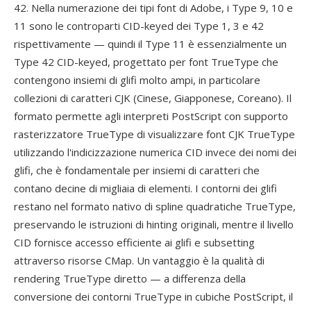
42. Nella numerazione dei tipi font di Adobe, i Type 9, 10 e
11 sono le controparti CID-keyed dei Type 1, 3 e 42
rispettivamente — quindi il Type 11 è essenzialmente un
Type 42 CID-keyed, progettato per font TrueType che
contengono insiemi di glifi molto ampi, in particolare
collezioni di caratteri CJK (Cinese, Giapponese, Coreano). Il
formato permette agli interpreti PostScript con supporto
rasterizzatore TrueType di visualizzare font CJK TrueType
utilizzando l'indicizzazione numerica CID invece dei nomi dei
glifi, che è fondamentale per insiemi di caratteri che
contano decine di migliaia di elementi. I contorni dei glifi
restano nel formato nativo di spline quadratiche TrueType,
preservando le istruzioni di hinting originali, mentre il livello
CID fornisce accesso efficiente ai glifi e subsetting
attraverso risorse CMap. Un vantaggio è la qualità di
rendering TrueType diretto — a differenza della
conversione dei contorni TrueType in cubiche PostScript, il