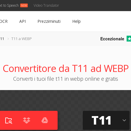
xt to Speech
Video Translator
OCR
API
Prezziminuti
Help
Eccezionale
T11
T11 a WEBP
Convertitore da T11 ad WEBP
Converti i tuoi file t11 in webp online e gratis
T11