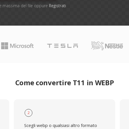
one massima del file oppure
Registrati
Come convertire T11 in WEBP
2
Scegli webp o qualsiasi altro formato