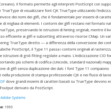
oreano). Il formato permette agli interpreti PostScript con supp
 TrueType di visualizzare font CJK TrueType utilizzando l'indiciz
nvece dei nomi dei glifi, che è fondamentale per insiemi di caratte
 di migliaia di elementi. I contorni dei glifi restano nel formato nat
ueType, preservando le istruzioni di hinting originali, mentre il liv
so efficiente ai glifi e subsetting attraverso risorse CMap. Un va
ndering TrueType diretto — a differenza della conversione dei con
biche PostScript, il Type 11 passa i contorni originali al rasterizza
 istruzioni di grid-fitting regolate a mano. L'indicizzazione CID fo
ortando più schemi di codifica (Unicode, standard nazionali) mapp
one di glifi senza duplicazione dei dati. I font Type 11 compaiono
 nella produzione di stampa professionale CJK e nei flussi di lavo
PDF
dove grandi insiemi di caratteri basati su TrueType devono 
ll'output derivato da PostScript.
:
Adobe Systems
ne
: 1993