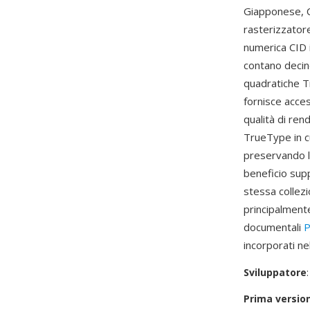
Giapponese, C
rasterizzatore
numerica CID i
contano decine
quadratiche Tr
fornisce acces
qualità di re
TrueType in cu
preservando le
beneficio supp
stessa collezi
principalmente
documentali
incorporati ne
Sviluppatore
Prima versio