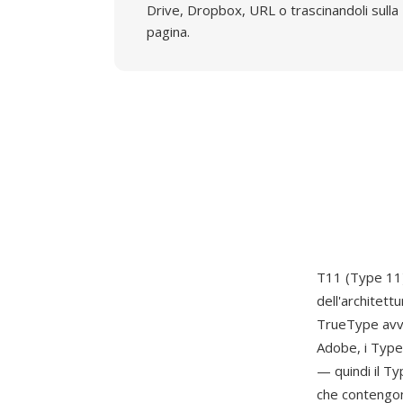
Drive, Dropbox, URL o trascinandoli sulla
pagina.
T11 (Type 11) 
dell'architett
TrueType avvol
Adobe, i Type
— quindi il T
che contengono