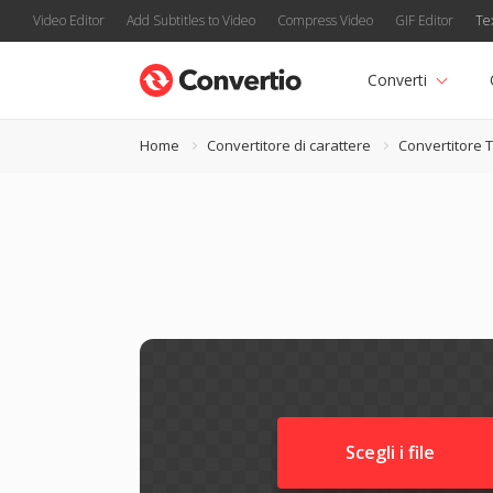
Video Editor
Add Subtitles to Video
Compress Video
GIF Editor
Te
Converti
Home
Convertitore di carattere
Convertitore 
Scegli i file