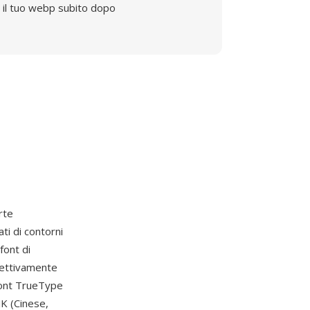
il tuo webp subito dopo
rte
ti di contorni
font di
pettivamente
font TrueType
JK (Cinese,