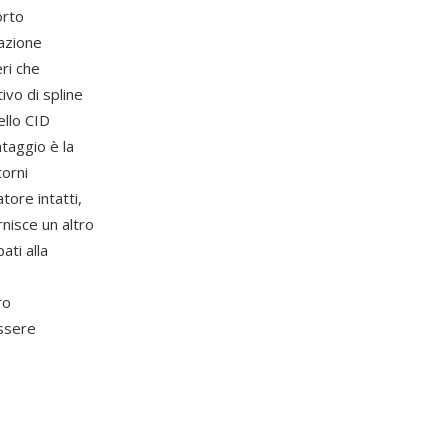
orto
zazione
ri che
ivo di spline
ello CID
ntaggio è la
torni
tore intatti,
rnisce un altro
ati alla
ro
essere