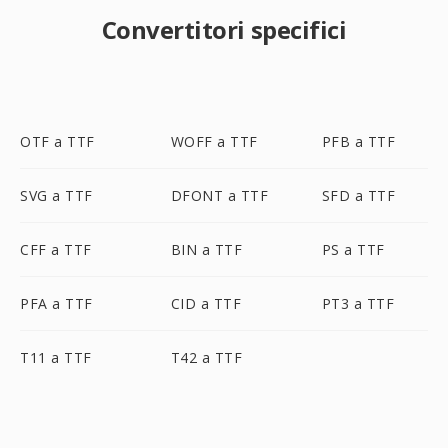
Convertitori specifici
OTF a TTF
WOFF a TTF
PFB a TTF
SVG a TTF
DFONT a TTF
SFD a TTF
CFF a TTF
BIN a TTF
PS a TTF
PFA a TTF
CID a TTF
PT3 a TTF
T11 a TTF
T42 a TTF