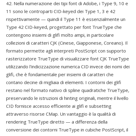
42. Nella numerazione dei tipi font di Adobe, i Type 9, 10 e
11 sono le controparti CID-keyed dei Type 1, 3 e 42
rispettivamente — quindi il Type 11 è essenzialmente un
Type 42 CID-keyed, progettato per font TrueType che
contengono insiemi di glifi molto ampi, in particolare
collezioni di caratteri CJK (Cinese, Giapponese, Coreano). Il
formato permette agli interpreti PostScript con supporto
rasterizzatore TrueType di visualizzare font CJK TrueType
utilizzando l'indicizzazione numerica CID invece dei nomi dei
glifi, che è fondamentale per insiemi di caratteri che
contano decine di migliaia di elementi. I contorni dei glifi
restano nel formato nativo di spline quadratiche TrueType,
preservando le istruzioni di hinting originali, mentre il livello
CID fornisce accesso efficiente ai glifi e subsetting
attraverso risorse CMap. Un vantaggio è la qualità di
rendering TrueType diretto — a differenza della
conversione dei contorni TrueType in cubiche PostScript, il