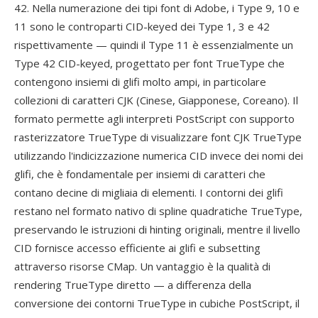
42. Nella numerazione dei tipi font di Adobe, i Type 9, 10 e
11 sono le controparti CID-keyed dei Type 1, 3 e 42
rispettivamente — quindi il Type 11 è essenzialmente un
Type 42 CID-keyed, progettato per font TrueType che
contengono insiemi di glifi molto ampi, in particolare
collezioni di caratteri CJK (Cinese, Giapponese, Coreano). Il
formato permette agli interpreti PostScript con supporto
rasterizzatore TrueType di visualizzare font CJK TrueType
utilizzando l'indicizzazione numerica CID invece dei nomi dei
glifi, che è fondamentale per insiemi di caratteri che
contano decine di migliaia di elementi. I contorni dei glifi
restano nel formato nativo di spline quadratiche TrueType,
preservando le istruzioni di hinting originali, mentre il livello
CID fornisce accesso efficiente ai glifi e subsetting
attraverso risorse CMap. Un vantaggio è la qualità di
rendering TrueType diretto — a differenza della
conversione dei contorni TrueType in cubiche PostScript, il