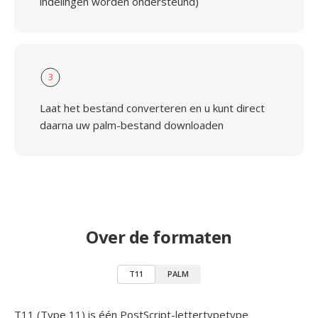
indelingen worden ondersteund)
3
Laat het bestand converteren en u kunt direct
daarna uw palm-bestand downloaden
Over de formaten
T11
PALM
T11 (Type 11) is één PostScript-lettertypetype