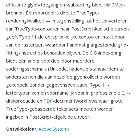
efficiënte glyph-toegang en -subsetting biedt via CMap-
bronnen. Één voordeel is directe TrueType-
renderingkwaliteit — in tegenstelling tot het converteren
van TrueType-contouren naar PostScript-kubische curven,
geeft Type 11 de oorspronkelijke contouren intact door
aan de rasterizer, waardoor handmatig afgestemde grid-
fitting-instructies behouden blijven. De CID-indexering
biedt één ander voordeel door meerdere
coderingsschema's (Unicode, nationale standaarden) te
ondersteunen die aan dezelfde glyphcollectie worden
gekoppeld zonder gegevensduplicatie. Type 11-
lettertypen komen voornamelijk voor in professionele CJK-
drukproductie en
PDF
-documentworkflows waar grote
TrueType-gebaseerde tekensets moeten worden
ingebed in PostScript-afgeleide uitvoer.
Ontwikkelaar
:
Adobe Systems