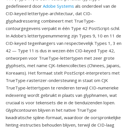
gedefinieerd door
Adobe Systems
als onderdeel van de
CID-keyed lettertype-architectuur, dat CID-
glyphadressering combineert met TrueType-
contourgegevens verpakt in één Type 42 PostScript-schil.
In Adobe's lettertypenummering zijn Types 9, 10 en 11 de
CID-keyed tegenhangers van respectievelijk Types 1, 3 en
42 — Type 11 is dus in wezen één CID-keyed Type 42,
ontworpen voor TrueType-lettertypen met zeer grote
glyphsets, met name CJK-tekencollecties (Chinees, Japans,
Koreaans). Het formaat stelt PostScript-interpreters met
TrueType-rasterizer-ondersteuning in staat om CJK
TrueType-lettertypen te renderen terwijl CID-numerieke
indexering wordt gebruikt in plaats van glyphnamen, wat
cruciaal is voor tekensets die in de tienduizenden lopen.
Glyphcontouren blijven in het native TrueType
kwadratische spline-formaat, waardoor de oorspronkelijke
hinting-instructies behouden blijven, terwijl de CID-laag