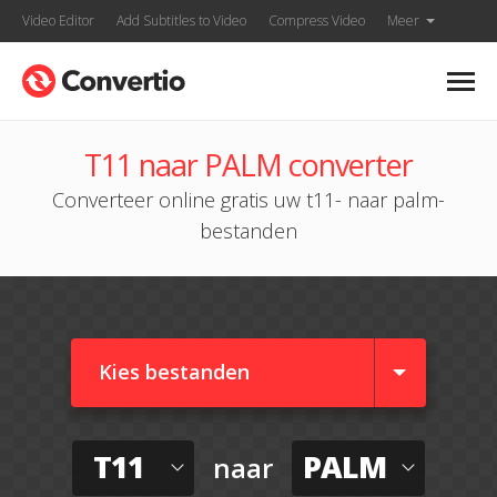
Video Editor
Add Subtitles to Video
Compress Video
Meer
T11 naar PALM converter
Converteer online gratis uw t11- naar palm-
bestanden
Kies bestanden
T11
PALM
naar